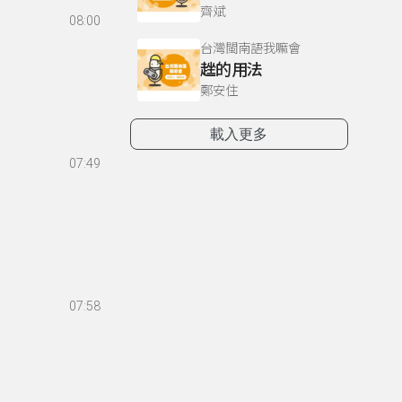
齊斌
08:00
台灣閩南語我嘛會
趖的用法
鄭安住
載入更多
07:49
07:58