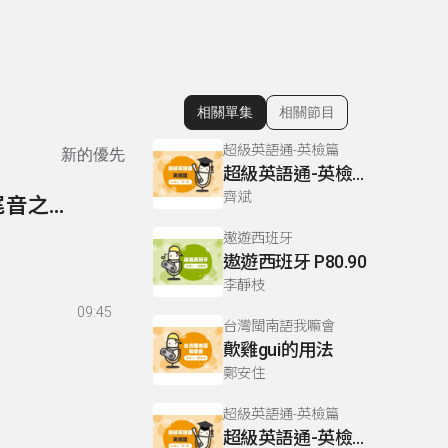
相關單集
相關節目
顯示相關單集
超級英語通-英檢篇
新的優先
超級英語通-英檢篇 083 Cloze Test/段落填空-13
齊斌
80- 越語輕鬆學 主題 多母音uâ、uy、uyê、uê與尾音之拼音
遨遊西班牙
遨遊西班牙 P80.90
李靜枝
09:45
台灣閩南語我嘛會
歕雞gui的用法
鄭安住
超級英語通-英檢篇
超級英語通-英檢篇 035 Weekend Trip- 週末旅遊