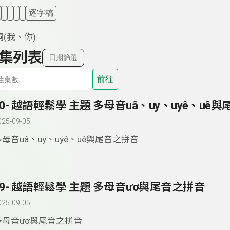
逐字稿
(我、你)
集列表
日期篩選
前往
025-09-05
多母音uâ、uy、uyê、uê與尾音之拼音
79- 越語輕鬆學 主題 多母音ươ與尾音之拼音
025-09-05
多母音ươ與尾音之拼音