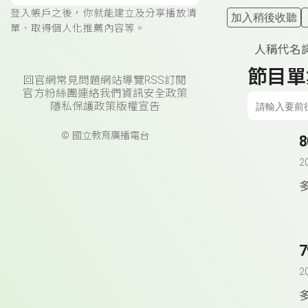
登入帳戶之後，你就能建立及分享播放清
加入稍後收聽
單、取得個人化推薦內容等。
人稱代名詞
節目單
回官網
常見問題
網站導覽
RSS訂閱
官方粉絲團
連絡我們
資訊安全政策
隱私保護政策
版權宣告
© 國立教育廣播電台
2
2