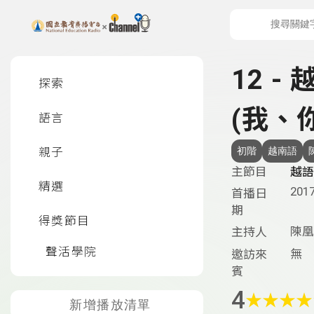
上方功能區塊
左側邊選單
12 
探索
(我、你
語言
親子
初階
越南語
主節目
越語
精選
2017
首播日
期
得獎節目
陳凰
主持人
聲活學院
無
邀訪來
賓
4
★
★
★
★
新增播放清單