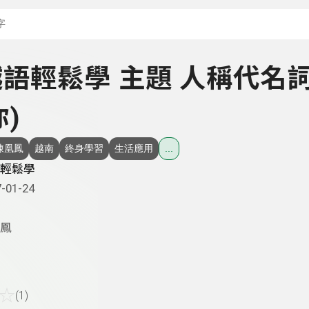
搜尋關鍵字：可輸入節
- 越語輕鬆學 主題 人稱代名
)
陳凰鳳
越南
終身學習
生活應用
...
輕鬆學
-01-24
鳳
☆
(1)