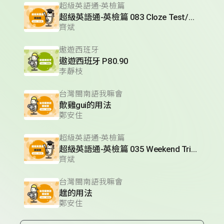
超級英語通-英檢篇
超級英語通-英檢篇 083 Cloze Test/段落填空-13
齊斌
遨遊西班牙
遨遊西班牙 P80.90
李靜枝
台灣閩南語我嘛會
歕雞gui的用法
鄭安住
超級英語通-英檢篇
超級英語通-英檢篇 035 Weekend Trip- 週末旅遊
齊斌
台灣閩南語我嘛會
趖的用法
鄭安住