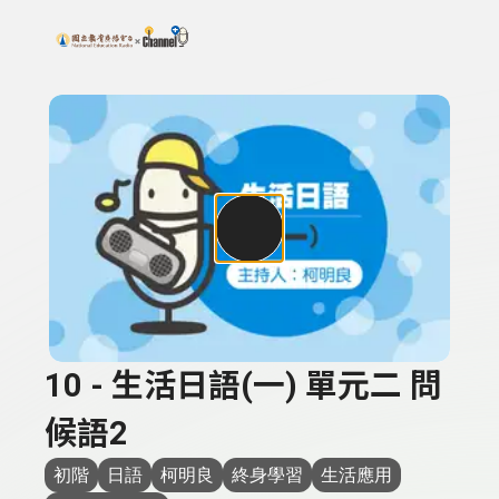
搜尋關鍵字：可輸入節目名稱、主持人或關鍵字
上方功能區塊
10 - 生活日語(一) 單元二 問
候語2
初階
日語
柯明良
終身學習
生活應用