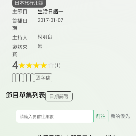
日本旅行用語
主節目
生活日語一
2017-01-07
首播日
期
柯明良
主持人
無
邀訪來
賓
4
★
★
★
★
☆
(1)
逐字稿
節目單集列表
日期篩選
前往
新的優先