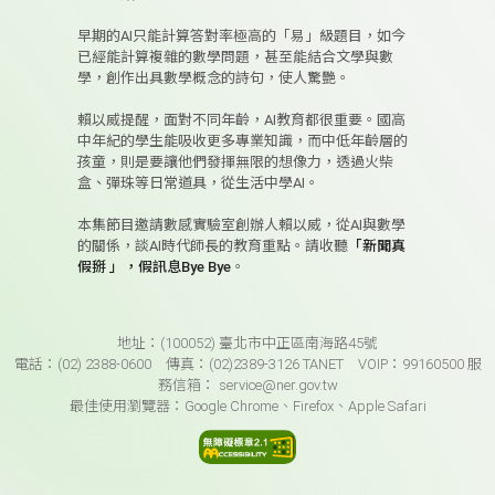
早期的AI只能計算答對率極高的「易」級題目，如今
已經能計算複雜的數學問題，甚至能結合文學與數
學，創作出具數學概念的詩句，使人驚艷。
賴以威提醒，面對不同年齡，AI教育都很重要。國高
中年紀的學生能吸收更多專業知識，而中低年齡層的
孩童，則是要讓他們發揮無限的想像力，透過火柴
盒、彈珠等日常道具，從生活中學AI。
本集節目邀請數感實驗室創辦人賴以威，從AI與數學
的關係，談AI時代師長的教育重點。請收聽
「新聞真
假掰 」，假訊息Bye Bye
。
頁尾資訊
地址：(100052) 臺北市中正區南海路45號
電話：(02) 2388-0600 傳真：(02)2389-3126 TANET VOIP：99160500 服
務信箱： service@ner.gov.tw
最佳使用瀏覽器：Google Chrome、Firefox、Apple Safari