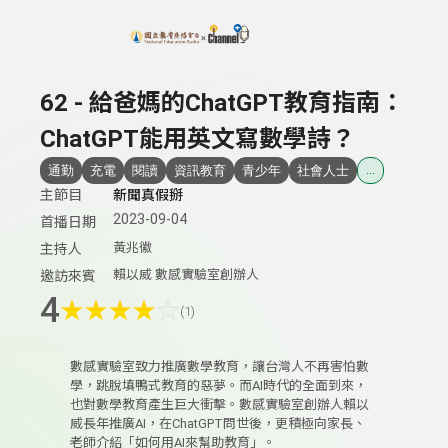
上方功能區塊
62 - 給爸媽的ChatGPT教育指南：
ChatGPT能用英文寫數學詩？
通勤
充電
閱讀
資訊教育
青少年
社會人士
...
主節目
新聞真假掰
2023-09-04
首播日期
黃兆徽
主持人
賴以威 數感實驗室創辦人
邀訪來賓
4
★
★
★
★
☆
(1)
數感實驗室致力推廣數學教育，讓台灣人不再害怕數
學，跳脫填鴨式教育的惡夢。而AI時代的全面到來，
也對數學教育產生巨大衝擊。數感實驗室創辦人賴以
威長年推廣AI，在ChatGPT問世後，更積極向家長、
老師介紹「如何用AI來幫助教育」。