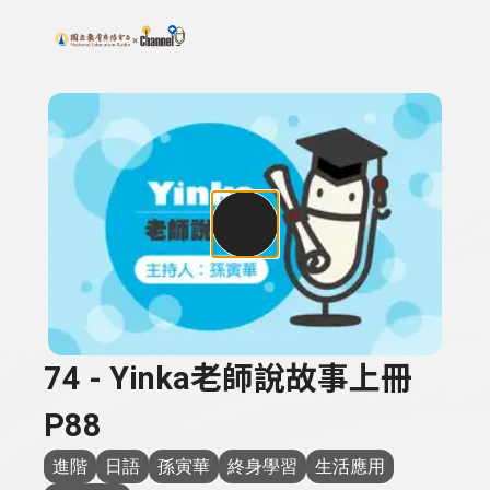
搜尋關鍵字：可輸入節目名稱、主持人或關鍵字
上方功能區塊
74 - Yinka老師說故事上冊
P88
進階
日語
孫寅華
終身學習
生活應用