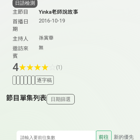
日語檢測
主節目
Yinka老師說故事
2016-10-19
首播日
期
孫寅華
主持人
無
邀訪來
賓
4
★
★
★
★
☆
(1)
逐字稿
節目單集列表
日期篩選
前往
新的優先