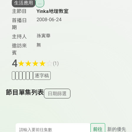
生活應用
...
主節目
Yinka地理教室
2008-06-24
首播日
期
孫寅華
主持人
無
邀訪來
賓
4
★
★
★
★
☆
(1)
逐字稿
節目單集列表
日期篩選
前往
新的優先