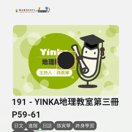
搜尋關鍵字：可輸入節目名稱、主持人或關鍵字
上方功能區塊
191 - YINKA地理教室第三冊
P59-61
日文
進階
日語
孫寅華
終身學習