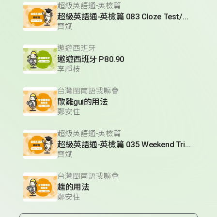
超級英語通-英檢篇
超級英語通-英檢篇 083 Cloze Test/段落填空-13
齊斌
遨遊西班牙
遨遊西班牙 P80.90
李靜枝
台灣閩南語我嘛會
歕雞gui的用法
鄭安住
超級英語通-英檢篇
超級英語通-英檢篇 035 Weekend Trip- 週末旅遊
齊斌
台灣閩南語我嘛會
趖的用法
鄭安住