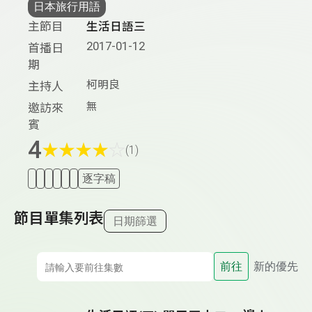
日本旅行用語
主節目
生活日語三
2017-01-12
首播日
期
柯明良
主持人
無
邀訪來
賓
4
★
★
★
★
☆
(1)
逐字稿
節目單集列表
日期篩選
前往
新的優先