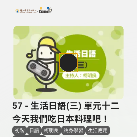
搜尋關鍵字：可輸入節目名稱、主持人或關鍵字
上方功能區塊
57 - 生活日語(三) 單元十二
今天我們吃日本料理吧！
初階
日語
柯明良
終身學習
生活應用