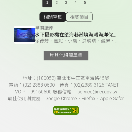
1
2
3
4
5
相關單集
相關節目
顯示相關單集
星期講座
水下攝影機在望海巷潮境海灣海洋保育區的應用
徐德芳、嘉妮、小風、洪璘璘、曼屏、莊妤萱 & 徐德芳、小風、洪璘璘、曼屏、莊妤萱、雅柏（黃柏諺）
無其他相關單集
頁尾資訊
地址：(100052) 臺北市中正區南海路45號
電話：(02) 2388-0600 傳真：(02)2389-3126 TANET
VOIP：99160500 服務信箱： service@ner.gov.tw
最佳使用瀏覽器：Google Chrome、Firefox、Apple Safari