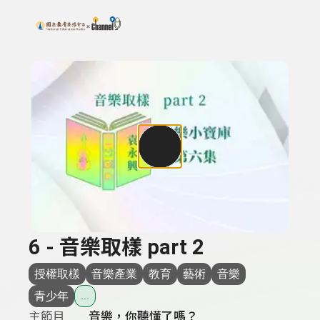
搜尋關鍵字：可輸入節目名稱、主持人或關鍵字
上方功能區塊
6 - 音樂取樣 part 2
授權取樣
音樂產業
教育
藝術
音樂
青少年
...
主節目
音樂，你聽懂了嗎？