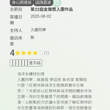
身心調適假
認識霸凌
...
主節目
第22屆金聲獎入圍作品
2025-08-02
首播日
期
入圍同學
主持人
無
邀訪來
賓
4
★
★
★
★
☆
(1)
逐字稿
海洋永續特別獎
入圍同學：吳展蓉 廖廷恩 吳依潔 曾珮榕
什麼？紅樹林與海洋生態間其實存在衝
突！？本節目以紅樹林與海洋間的關係作為
主題，探討生態循環下的問題，藉由劇情推
演，以輕鬆的方式讓大家快速了解紅樹林的
存在對臺灣海岸線的利與弊，現在就跟著我