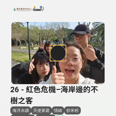
搜尋關鍵字：可輸入節目名稱、主持人或關鍵字
上方功能區塊
26 - 紅色危機–海岸邊的不
樹之客
海洋永續
天使家庭
情緒
炒米粉