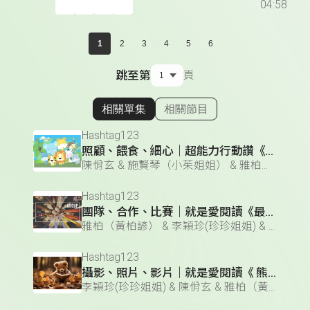
04:58
1
2
3
4
5
6
跳至第
頁
相關單集
相關節目
顯示相關單集
Hashtag123
照顧、餵食、細心｜超能力行動讚《保育員》
陳佾玄 & 施賢琴（小茱姐姐） & 雅柏（黃柏諺） & 李穎珍(珍珍姐姐)
Hashtag123
團隊、合作、比賽｜就是愛閱讀《最美的旅行》
雅柏（黃柏諺） & 李穎珍(珍珍姐姐) & 陳佾玄 & 施賢琴（小茱姐姐）
Hashtag123
攝影、照片、影片｜就是愛閱讀《 熊啊》
李穎珍(珍珍姐姐) & 陳佾玄 & 雅柏（黃柏諺） & 施賢琴（小茱姐姐）