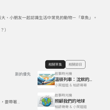
著大、小朋友一起認識生活中常見的動物－「章魚」。
久？）
相關單集
相關節目
顯示相關單集
故事時光機
新的優先
溫頓列車：沈默的英雄和他拯救的孩子
小茱姐姐 & 柏諺哥哥
故事時光機
照顧我們的地球
目，要帶著
柏諺哥哥 & 小茱姐姐