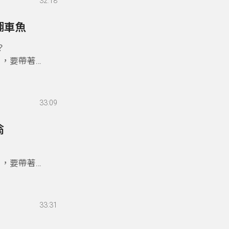
32:18
翻車魚
？
目，要帶著
33:09
翁
目，要帶著
33:31