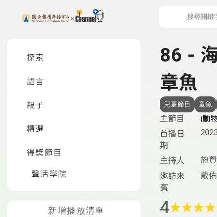
上方功能區塊
左側邊選單
86 
探索
章魚
語言
親子
兒童節目
章魚
主節目
i動
精選
2023
首播日
期
得獎節目
施賢
主持人
聲活學院
戴佑
邀訪來
賓
4
★
★
★
★
新增播放清單