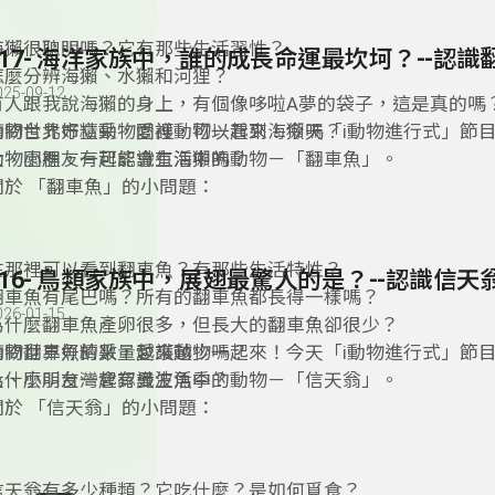
海獺很聰明嗎？它有那些生活習性？
117- 海洋家族中，誰的成長命運最坎坷？--認識
怎麼分辨海獺、水獺和河狸？
025-09-12
有人跟我說海獺的身上，有個像哆啦A夢的袋子，這是真的嗎
請問台北市立動物園裡，可以看到海獺嗎？
動物世界好精采，愛護動物一起來！今天「i動物進行式」節
動物園裡，有可能會有海獺嗎？
大、小朋友一起認識生活中的動物－「翻車魚」。
關於 「翻車魚」的小問題：
在那裡可以看到翻車魚？有那些生活特性？
116- 鳥類家族中，展翅最驚人的是？--認識信天
翻車魚有尾巴嗎？所有的翻車魚都長得一樣嗎？
026-01-15
為什麼翻車魚產卵很多，但長大的翻車魚卻很少？
請問翻車魚的數量越來越少嗎？
動物世界好精采，愛護動物一起來！今天「i動物進行式」節
為什麼叫台灣會有曼波魚季？
大、小朋友一起認識生活中的動物－「信天翁」。
關於 「信天翁」的小問題：
信天翁有多少種類？它吃什麼？是如何覓食？