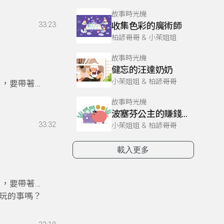
故事時光機
33:23
收集色彩的魔術師
柏諺哥哥 & 小茱姐姐
故事時光機
健忘的汪達奶奶
小茱姐姐 & 柏諺哥哥
目，要帶著
故事時光機
波塞芬公主的賺錢妙招
33:32
小茱姐姐 & 柏諺哥哥
載入更多
目，要帶著
玩的事嗎？