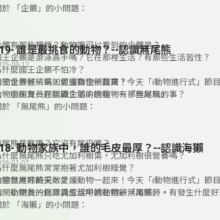
關於 「企鵝」的小問題：
企鵝有那些種類？動物園可以看到的企鵝是？
119- 誰是最挑食的動物？--認識無尾熊
國王企鵝是游泳高手嗎？它在那裡生活？有那些生活習性？
025-09-12
為什麼國王企鵝不怕冷？
國王企鵝爸、媽如何生育企鵝寶寶？
動物世界好精采，愛護動物一起來！今天「i動物進行式」節
動物園保育員在照顧企鵝的過程，有那些好玩的事？
大、小朋友一起認識生活中的動物－「無尾熊」。
關於 「無尾熊」的小問題：
無尾熊是熊嗎？它沒有尾巴嗎？
118- 動物家族中，誰的毛皮最厚？--認識海獺
為什麼無尾熊只吃尤加利樹葉，尤加利樹很營養嗎？
026-01-07
為什麼無尾熊常常抱著尤加利樹睡覺？
誰是無尾熊的天敵？
動物世界好精采，愛護動物一起來！今天「i動物進行式」節
請問動物員的保育員叔叔阿姨在照顧無尾熊時，有發生什麼好
大、小朋友一起認識生活中的動物－「海獺」。
關於 「海獺」的小問題：