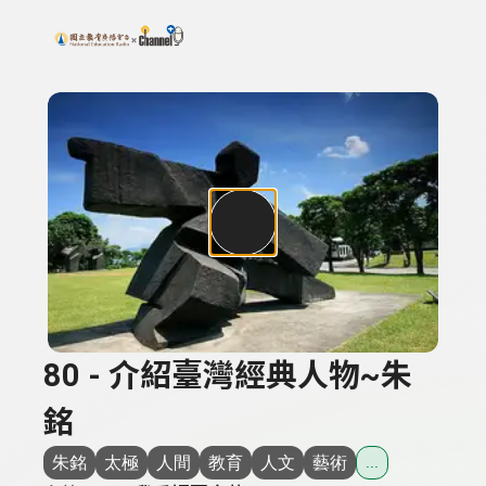
搜尋關鍵字：可輸入節目名稱、主持人或關鍵字
上方功能區塊
80 - 介紹臺灣經典人物~朱
銘
朱銘
太極
人間
教育
人文
藝術
...