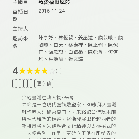
主節目
我愛福爾摩莎
2016-11-24
首播日
期
主持人
陳亭妤、林恆毅、姜丞遠、顧芸曦、顧
邀訪來
敏曦、白天、蔡泰祥、陳正翰、陳琬
賓
宜、張忠恕、白誼蓁、陳菀菁、何信
均、葉穎諭、張庭瑄
4
★
★
★
★
☆
(1)
逐字稿
介紹臺灣經典人物~朱銘
朱銘是一位現代藝術雕塑家，30歲拜入臺灣
雕塑界大師楊英風門下，朱銘融合傳統木雕
與現代雕塑的精神，逐漸發展出超越兩者的
獨特風格。朱銘融合文化精神與太極招式的
「太極系列」作品，更確立了他在雕塑界的