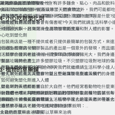
還能確保食品的食用安全性。有許多麵食、點心、肉品和飲料
1.常見的食品添加物有哪一些?
2.為何食品要加添加物?
中,都有添加磷酸鹽。那所以除了天然食物之外，我們可能都
3.食品添加物加在哪裡(直接添加、間接添加)
品添加物而不自知。到底開發研究這些添加物的作用是什麼?
4. 磷酸鹽的介紹(珍珠、芋圓、地瓜圓、泡麵、起司)
44- 小心吃到塑化劑
加物對於我們人體會不會有傷害呢?今天我們就請生活科學小
5. 磷酸鹽對身體的影響
025-09-12
老師帶著大家一起來認識食品添加物的應用和對人體的影響。
<一起愛地球>：台灣第一位博物學家斯文豪
小心吃到塑化劑
無包裝商店是一種不提供或者只提供最簡單的包裝方式，來達
垃圾產生的商店。塑膠製品的產出是一個意外的發現，而且還
<狀況劇>塑膠的發明
關，塑膠的發明在往後的一百多年真的被發揚光大，我們身邊
生活科學小達人老師-牛伯伯老師為大家說明：
膠製品，同時也產生許多塑膠垃圾。不只塑膠垃圾對地球的傷
1. 塑膠垃圾的危害
化劑對人體的影響也不小。今天我們就繼續請生活科學小達人
2. 什麼是塑化劑?它的用途為何?
43- 植物的草藥鋪
帶著大家一起來認識塑膠，並且拒絕讓塑化劑進入我們的身體
3. 塑化劑如何進入人體食物鏈、空氣與環境皮膚接觸?
025-09-12
4. 如何避免塑化劑進入人體
5. 塑化劑對人體的影響
人類最早的藥也都是來自於大自然。他們經常看動物吃什麼東
<<一起愛地球>：夢想清理海洋垃圾的斯勒特
學動物嚐一嚐，有時候，就把病治好了。在沒有藥物的那個年
所以我們也不能夠學神農氏，輕易的在野外拿起植物嘗試，有
是神農氏，個個都是藥物獵人，植物學家也是草藥師。但是也
中毒的危險。今天我們就請生活科學小達人的達人老師帶著大
<狀況劇>：神農氏嘗百草
喪命了。
大自然的草藥店，避免吃進有毒的植物。
生活科學小達人老師-牛伯伯老師為大家說明：
1.大自然的草藥店-早期都以草藥來治病
2.金雞納樹皮藥水治瘧疾