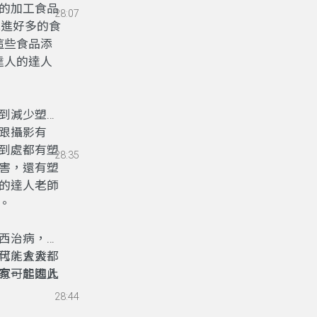
的加工食品
28:07
吃進好多的食
這些食品添
達人的達人
到減少塑膠
跟攝影有
到處都有塑
28:35
害，還有塑
的達人老師
。
西治病，就
代，人人都
可能會發生
有可能因此
家一起進入
28:44