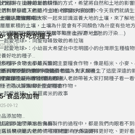
我們經常在提醒的友善耕作的方式，希望將自然和土地的影響
<狀況劇>：山神爺爺的煩惱
我們對於腳底下的這片土地，都要好好的惜。今天我們就請生
生活科學小達人老師-牛伯伯老師為大家說明：
人的達人老師帶著大家一起來認識滋養大地的土壤，來了解地
1.土壤是如何形成的?
2.什麼是腐植質?
3.層層累積的土壤，土壤為什麼會有不同顏色?為什麼有些地
物(沙漠地區)有些地方可以年年豐收(平原地區)
4. 土地發生什麼問題?(地層下陷、土石流、土地的汙染…..)
46- 營養好吃的種子
<一起愛地球>：向聖母峰致敬的希拉瑞
025-09-12
<一起愛地球>：小幼苗大希望台中忠明國小的台灣原生種植
營養好吃的種子
許多種子食物也都是人類的主要糧食作物，像是稻米、小麥、
<狀況劇>：功夫小蜂採蜜記
麼原因呢?種子裡有什麼營養價值，對人類產生了這麼深遠的
生活科學小達人老師-牛伯伯老師為大家說明：
2.種子的發芽的條件與過程
我們就請生活科學小達人的達人老師帶著大家打開種子看一看
1.打開種子看一看?營養在哪裡
3.糧食作物是指什麼作物呢?
裡，也為大家解釋什麼是糧食作物。
4.種子可以製做成哪些食物呢?
<一起愛地球>：黑翅鳶米的故事
45- 食品添加物
025-09-12
食品添加物
食品的添加物添加在食品製作的過程中，都是我們肉眼看不到
<狀況劇>泡了藥水的海鮮
要有法規規範的他的使用限制量，在食品變得更好吃、更好看
生活科學小達人老師-牛伯伯老師為大家說明：