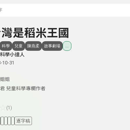
搜尋關鍵字：可輸入節
- 台灣是稻米王國
科學
兒童
陳燕柔
故事劇場
...
科學小達人
-10-31
姐姐
君 兒童科學專欄作者
☆
(1)
逐字稿