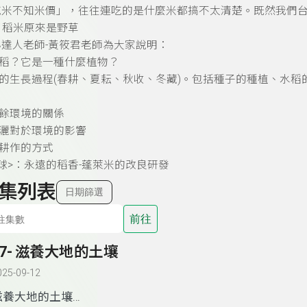
吃米不知米價」，往往連吃的是什麼米都搞不太清楚。既然我們
：稻米原來是野草
達人老師-黃筱君老師為大家說明：
稻？它是一種什麼植物？
的生長過程(春耕、夏耘、秋收、冬藏)。包括種子的種植、水稻
餘環境的關係
灑對於環境的影響
耕作的方式
球>：永遠的稻香-蓬萊米的改良研發
集列表
日期篩選
前往
47- 滋養大地的土壤
025-09-12
滋養大地的土壤