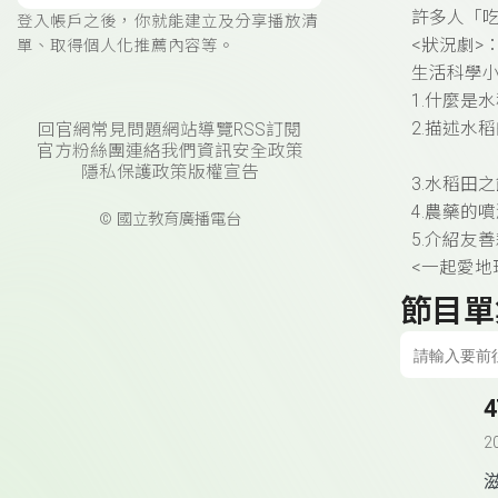
許多人「
登入帳戶之後，你就能建立及分享播放清
<狀況劇>
單、取得個人化推薦內容等。
生活科學小
1.
什麼是水
2.
描述水稻
回官網
常見問題
網站導覽
RSS訂閱
官方粉絲團
連絡我們
資訊安全政策
隱私保護政策
版權宣告
3.
水稻田之
4.
農藥的噴
© 國立教育廣播電台
5.
介紹友善
<
一起愛地
節目單
2