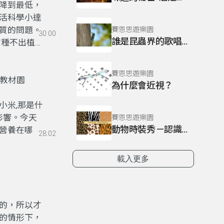
降到最低，
活科學小達
質的問題。
賽恩思遊樂園
30:00
誰是昆蟲界的歌唱大王？
方種不出植
賽恩思遊樂園
物教材園
為什麼會近視？
小米,那是什
影響。今天
賽恩思遊樂園
動物時裝秀－認識動物身上的斑紋
營養在哪
28:02
載入更多
的，所以才
的情形下，