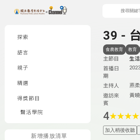
上方功能區塊
左側邊選單
39 
探索
食農教育
教育
語言
主節目
生活
2023
親子
首播日
期
精選
燕柔
主持人
黃曉
邀訪來
得獎節目
賓
聲活學院
4
★
★
★
★
加入稍後收聽
新增播放清單