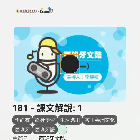
搜尋關鍵字：可輸入節目名稱、主持人或關鍵字
上方功能區塊
181 - 課文解說: 1
李靜枝
終身學習
生活應用
拉丁美洲文化
西班牙
西班牙語
...
主節目
西班牙文酷一