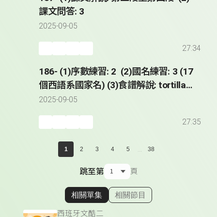
課文問答: 3
2025-09-05
27:34
186- (1)序數練習: 2 (2)國名練習: 3 (17
個西語系國家名) (3)食譜解說: tortilla
de patatas (4)課文解說: 第一段
2025-09-05
27:35
...
1
2
3
4
5
38
跳至第
頁
相關單集
相關節目
顯示相關單集
西班牙文酷二