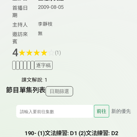
2009-08-05
首播日
期
李靜枝
主持人
無
邀訪來
賓
4
★
★
★
★
☆
(1)
逐字稿
課文解說: 1
節目單集列表
日期篩選
前往
新的優先
190- (1)文法練習: D1 (2)文法練習: D2