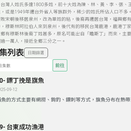
台灣人姓氏多達1800多姓，前十大姓為陳、林、黃、李、張
，或是1949年遷台外省人等族群外，稀少的姓氏所佔人口不
打敗宋朝後移居泉州，改為單姓的粘，後裔再遷居台灣，福興鄉
港，穆斯林阿拉伯人來到泉州，後代有的移民台灣鹿港，鹿港丁
西鄉有穆斯林後裔丁姓甚多，原名可能出自
「
瞻斯丁
」
而來，主
超過一萬人，接近全鄉三分之一。
集列表
日期篩選
前往
30- 鏢丁挽是旗魚
025-09-12
捕魚的方式主要有網撈、鉤釣、鏢刺等方式，旗魚分布在熱帶
域，是泳速極快的大型魚類，通常都是用鏢射的方式捕抓。台
暖流區域是旗魚主要的的魚場，每年9-3月是捕魚期，宜蘭的
的成功漁港是最重要的捕旗據點。旗魚主要有五種: 白皮旗魚(
29- 台東成功漁港
多肉質好。黑皮旗魚(黑皮仔)，俗稱丁挽、鐵皮。紅肉旗魚(紅