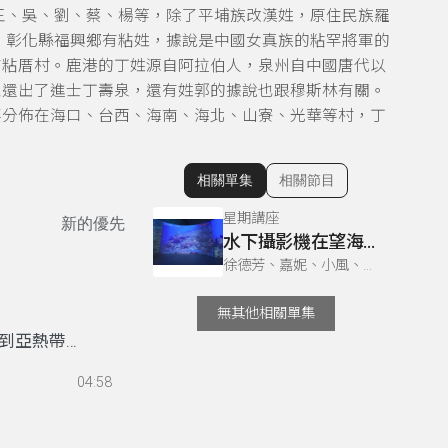
、王、吳、劉、蔡、楊等，除了平埔族改漢姓，原住民族羅
多。彰化縣福興鄉有粘姓，據說是中國女真族的粘罕將軍的
有粘厝村。鹿港的丁姓源自阿拉伯人，泉州自中國唐代以
家還出了進士丁壽泉，還有姓郭的據說也跟穆斯林有關。
要分佈在海口、台西、海南、海北、山寮、光華等村，丁
相關單集
相關節目
顯示相關單集
星期講座
新的優先
水下攝影機在望海巷潮境海灣海洋保育區的應用
徐德芳、嘉妮、小風、洪璘璘、曼屏、莊妤萱 & 徐德芳、小風、洪璘璘、曼屏、莊妤萱、雅柏（黃柏諺）
無其他相關單集
到亞熱帶海
灣東部黑潮
04:58
蘇澳和台東
旗魚仔)，量
肉仔)適合