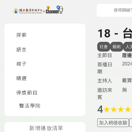
上方功能區塊
左側邊選單
18 
探索
社會
藝術
人
語言
主節目
厝邊
2024
親子
首播日
期
精選
戴寶
主持人
無
邀訪來
得獎節目
賓
聲活學院
4
★
★
★
★
加入稍後收聽
新增播放清單