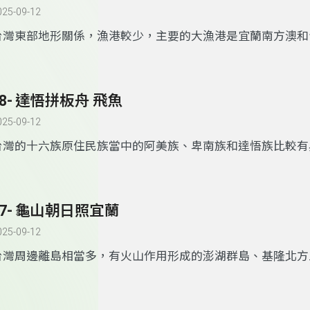
作生魚片。芭蕉雨傘旗魚(破雨傘 )，供作魚排或製作魚丸。劍
025-09-12
舅)，肉質較鬆適合作魚排。鏢旗魚是特殊的捕魚方式，1910
台灣東部地形關係，漁港較少，主要的大漁港是宜蘭南方澳和
傳來蘇澳。鏢旗魚的船隻會在前頭架設镸鏢台，有左右鏢手(船
港。早期港口是成廣澳，成廣澳原音是蟳廣澳，形容海灣像蟳
(二手) ，中段船架頂配置眼力好的瞭望員，後段是輪機和掌
灣澳，其原始地名是阿美語的
「
麻荖漏
」。1908年台灣總督
密切配合，鏢旗魚手在高高的鏢台上，靠兩隻鞋套固定身體，
子木小五郎來考察之後提出建港之議，但到1927年才開始動工，
浪中，使用長5公尺以上，重量超過6公斤的三叉鏢槍，獵捕
28- 達悟拼板舟 飛魚
漁港興建完成，名之為新港，戰後將原成廣澳、新港合稱成功。1
的旗魚，技高膽大令人讚佩。漁季時漁會會舉辦鏢旗魚比賽，
1996年間進行擴建工程，今已成為東台灣最大漁港。日治時
025-09-12
獎者大多在200公斤上下，還曾有過破紀錄的400公斤大魚，
發展捕撈鰹魚加工製成柴魚的水產業。現今成功漁港最主要的
台灣的十六族原住民族當中的阿美族、卑南族和達悟族比較有
超技術，當然捕獲大魚也帶來一筆財富。
頭刀、黃鰭鮪、雨傘旗魚、正鰹魚等。尤其10月東北季風來
的生活文化。蘭嶼的原住民過去稱雅美族，應與最早去作調查
魚時機，是當地重要漁業經濟。1988年東海岸風景管理處設
學者鳥居龍藏命名有關，現在會用達悟族名稱，達悟(Tao)原
成功漁港、三仙台、石雨傘、八仙洞、小野柳等風景區還有阿
人，更契合海洋南島語族的意涵，在蘭嶼有椰油、漁人、紅頭
都歷、 三仙、宜灣等部落文化，是東海岸有豐富自然和人文
27- 龜山朝日照宜蘭
清野銀等6個部落，達悟人和南方菲律賓巴丹島的人有密切關
鎮。
在島上耕作種植芋頭及蔬菜，漁業是最主要的生計方式，半地
025-09-12
的家屋建築，是部落的景觀特色。蘭嶼的大船是達悟人的工藝
台灣周邊離島相當多，有火山作用形成的澎湖群島、基隆北方
造船之前就先預選不同的木材作為不同部位構件的材料，將木
島、綠島、蘭嶼，另有沉積作用形成的小琉球以及變質作用形
成拼板舟，10人的大船用27 塊，5-6人使用的小船用21塊，
馬祖列島等。龜山島是位在宜蘭外海的火山島，離烏石港約1
型和配以紅黑白的塗裝色彩，尤其代表眼睛的圓形圖騰，是具
長3.1公里，南北長1.6公里，面積2.84平方公里，龜尾的石