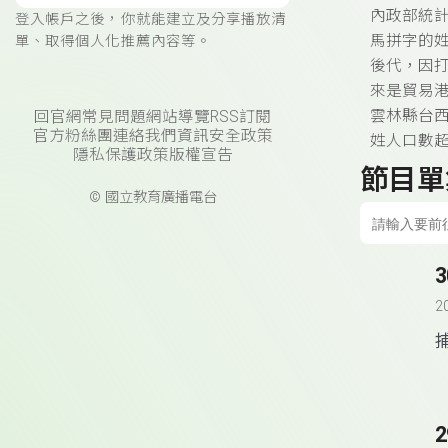
內政部統計
登入帳戶之後，你就能建立及分享播放清
馬拼字的姓
單、取得個人化推薦內容等。
後代，因
來是貿易
雲林縣台
回官網
常見問題
網站導覽
RSS訂閱
官方粉絲團
連絡我們
資訊安全政策
姓人口數
隱私保護政策
版權宣告
節目單
© 國立教育廣播電台
2