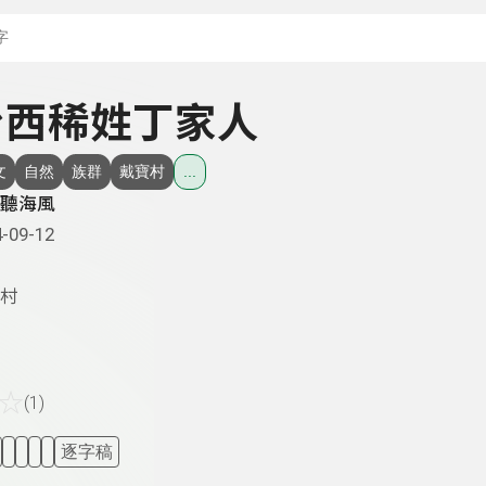
搜尋關鍵字：可輸入節
- 台西稀姓丁家人
文
自然
族群
戴寶村
...
聽海風
-09-12
村
☆
(1)
逐字稿