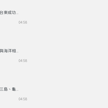
旗魚(旗魚
年代由日本
台東成功漁
長)及助理
鉗所圍成的
舵，三者相互
04:58
府遞信局長鹿
在六級的風
1932年
時速約百公里
988-
大尾組的得
代在台東地區
鏢旗魚需要高
漁獲物為鬼
與海洋相關
時正是標捕旗
研究的日本
在成功鎮，有
04:58
意是海島之
美族小馬、
、朗島、東
資源的市
係。達悟人
下屋和涼台
傑作。他們
三島、龜山
材裁製拼組
成的金門、
頭尾翹起的造
04:58
0公里，東西
有鮮明型態
礫灘會隨季風