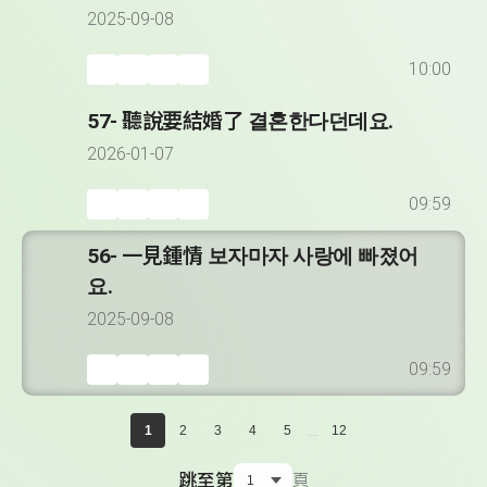
2025-09-08
10:00
57- 聽說要結婚了 결혼한다던데요.
2026-01-07
09:59
56- 一見鍾情 보자마자 사랑에 빠졌어
요.
2025-09-08
09:59
...
1
2
3
4
5
12
跳至第
頁