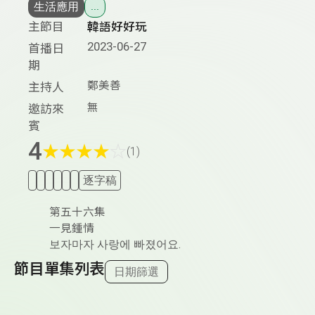
生活應用
...
主節目
韓語好好玩
2023-06-27
首播日
期
鄭美善
主持人
無
邀訪來
賓
4
★
★
★
★
☆
(1)
逐字稿
第五十六集
一見鍾情
보자마자 사랑에 빠졌어요.
節目單集列表
日期篩選