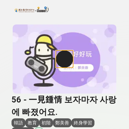
搜尋關鍵字：可輸入節目名稱、主持人或關鍵字
上方功能區塊
56 - 一見鍾情 보자마자 사랑
에 빠졌어요.
韓語
教育
初階
鄭美善
終身學習