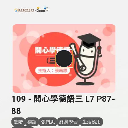
搜尋關鍵字：可輸入節目名稱、主持人或關鍵字
上方功能區塊
109 - 開心學德語三 L7 P87-
88
進階
德語
張南思
終身學習
生活應用