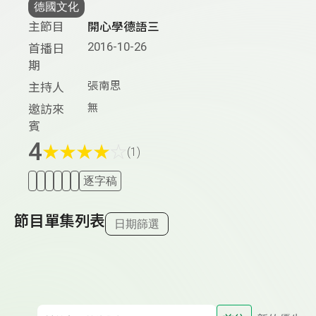
德國文化
主節目
開心學德語三
2016-10-26
首播日
期
張南思
主持人
無
邀訪來
賓
4
★
★
★
★
☆
(1)
逐字稿
節目單集列表
日期篩選