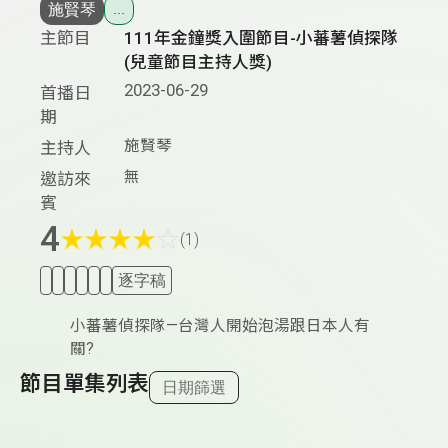
施賢琴
...
主節目
111年金鐘獎入圍節目-小蕃薯偵探隊
(兒童節目主持人獎)
2023-06-29
首播日
期
施賢琴
主持人
無
邀訪來
賓
4
★
★
★
★
☆
(1)
逐字稿
小蕃薯偵探隊—台灣人開始泡湯跟日本人有
關?
節目單集列表
日期篩選