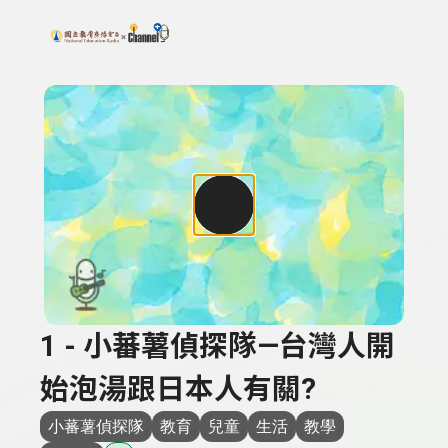
搜尋關鍵字：可輸入節目名稱、主持人或關鍵字
上方功能區塊
1 - 小蕃薯偵探隊—台灣人開
始泡湯跟日本人有關?
小蕃薯偵探隊
教育
兒童
生活
教學