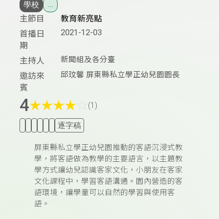
學校
...
主節目
教育新亮點
2021-12-03
首播日
期
新聞組及各分臺
主持人
邱玟馨 屏東縣私立學正幼兒園園長
邀訪來
賓
4
★
★
★
★
☆
(1)
逐字稿
屏東縣私立學正幼兒園推動的客語沉浸式教
學，將客語做為教學的主要語言，以主題教
學方式讓幼兒認識客家文化，小朋友在客家
文化課程中，學習客語溝通。園內營造的客
語環境，讓學童可以自然的學習與使用客
語。