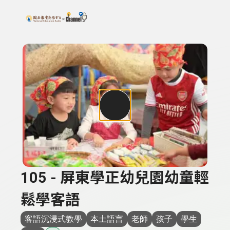
搜尋關鍵字：可輸入節目名稱、主持人或關鍵字
上方功能區塊
105 - 屏東學正幼兒園幼童輕
鬆學客語
客語沉浸式教學
本土語言
老師
孩子
學生