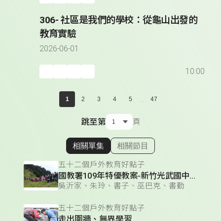
306- 社區是我們的學校：從龜山出發的
教育實驗
2026-06-01
10:00
...
1
2
3
4
5
47
跳至第
頁
相關單集
相關節目
顯示相關單集
五十二個戶外教育好點子
國教署109年特優教案-新竹光武國中「空中的島嶼」
吳沂家、朱玲、書子、巫巴克、書勤
五十二個戶外教育好點子
走出圍牆、無界學習