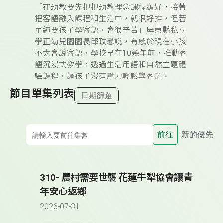
「在幼教要先把把幼教理念課程顧好，接著
把客語融入課程和生活中，就很好推，但若
單純要孩子學客語，會很辛苦」屏東縣私立
學正幼兒園園長邱玟馨說，有感於現在小孩
不太會說客語，學校早在10幾年前，推動客
語沉浸式教學，透過生活用語和自然主題體
驗課程，讓孩子沒有壓力輕鬆學客語。
節目單集列表
日期篩選
前往
新的優先
310- 農村需要世襲 花蓮牛犁協會讓青
年安心返鄉
2026-07-31