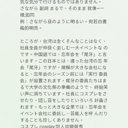
気な気分で行けるものではありません。
さながら 副詞 まるで、そのまま 就像~一
樣;如同
例：さながら昼のように明るい。宛若白晝
般的明亮。
ところが，台湾は全くそんなことはなく、
社員全員が仲良く楽しむ一大イベントな の
です。中国語では、忘年会を『尾牙』と言
います。この日本とは、違った台湾の忘 年
会『尾牙』ですが、規模が大きな会社にな
ると、忘年会のシーズン前には「実行 委員
会」が設置されます。尾牙の委員たちはま
るで大学の文化祭の準備のようで、 終始笑
い声に満ちています。社長にコスプレをさ
せたり、隠し芸をしたりといろいろ 計画さ
れます。もっと大きな企業では、忘年会を
イベント会社に委託し、芸能人を呼 んだり
することも珍しくありません。
コスプレ cosplay 同人誌變裝秀