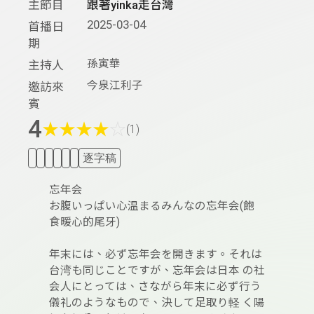
主節目
跟著yinka走台灣
2025-03-04
首播日
期
孫寅華
主持人
今泉江利子
邀訪來
賓
4
★
★
★
★
☆
(1)
逐字稿
忘年会
お腹いっぱい心温まるみんなの忘年会(飽
食暖心的尾牙)
年末には、必ず忘年会を開きます。それは
台湾も同じことですが、忘年会は日本 の社
会人にとっては、さながら年末に必ず行う
儀礼のようなもので、決して足取り軽 く陽