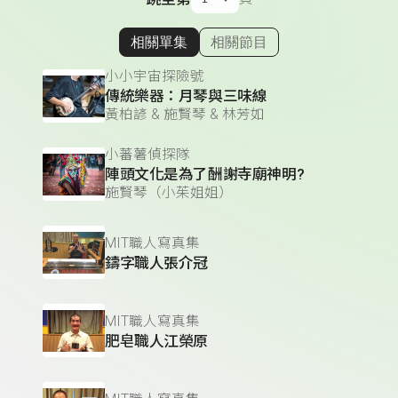
相關單集
相關節目
顯示相關單集
小小宇宙探險號
傳統樂器：月琴與三味線
黃柏諺 & 施賢琴 & 林芳如
小蕃薯偵探隊
陣頭文化是為了酬謝寺廟神明?
施賢琴（小茱姐姐）
MIT職人寫真集
鑄字職人張介冠
MIT職人寫真集
肥皂職人江榮原