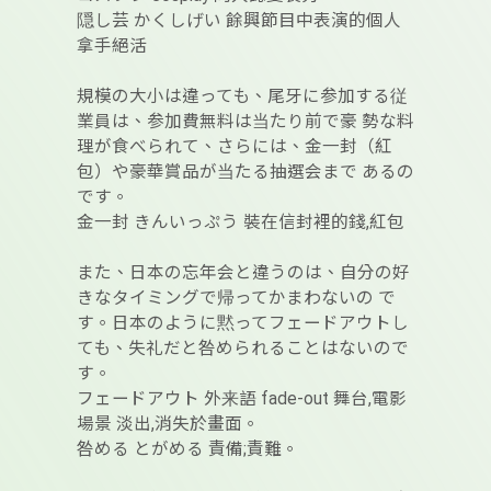
隠し芸 かくしげい 餘興節目中表演的個人
拿手絕活
規模の大小は違っても、尾牙に参加する従
業員は、参加費無料は当たり前で豪 勢な料
理が食べられて、さらには、金一封（紅
包）や豪華賞品が当たる抽選会まで あるの
です。
金一封 きんいっぷう 裝在信封裡的錢,紅包
また、日本の忘年会と違うのは、自分の好
きなタイミングで帰ってかまわないの で
す。日本のように黙ってフェードアウトし
ても、失礼だと咎められることはないので
す。
フェードアウト 外来語 fade-out 舞台,電影
場景 淡出,消失於畫面。
咎める とがめる 責備;責難。