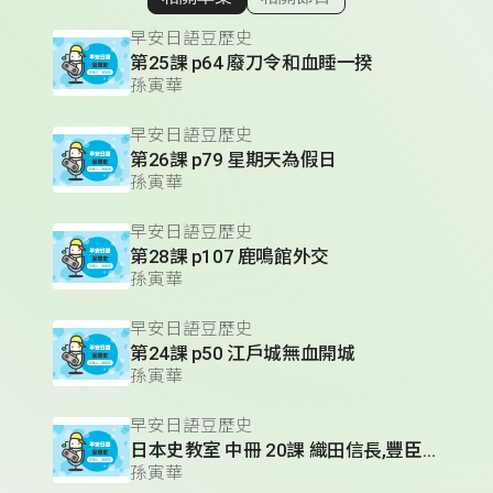
顯示相關單集
早安日語豆歷史
第25課 p64 廢刀令和血睡一揆
孫寅華
早安日語豆歷史
第26課 p79 星期天為假日
孫寅華
早安日語豆歷史
第28課 p107 鹿鳴館外交
孫寅華
早安日語豆歷史
第24課 p50 江戶城無血開城
孫寅華
早安日語豆歷史
日本史教室 中冊 20課 織田信長,豐臣秀吉,德川家康的人物性格
孫寅華