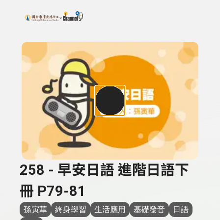
搜尋關鍵字：可輸入節目名稱、主持人或關鍵字
上方功能區塊
258 - 早安日語 進階日語下
冊 P79-81
孫寅華
終身學習
生活應用
基礎發音
日語