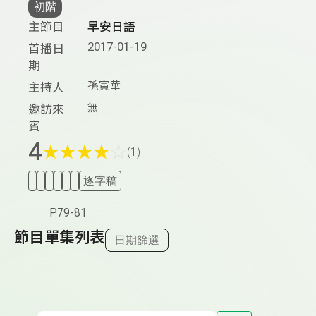
初階
主節目
早安日語
2017-01-19
首播日
期
孫寅華
主持人
無
邀訪來
賓
4
★
★
★
★
☆
(1)
逐字稿
P79-81
節目單集列表
日期篩選