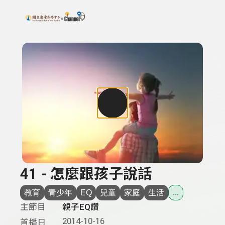
搜尋關鍵字：可輸入節目名稱、主持人或關鍵字
上方功能區塊
41 - 怎麼跟孩子說話
教育
青少年
EQ
兒童
家庭
生活
...
主節目
親子EQ讚
2014-10-16
首播日