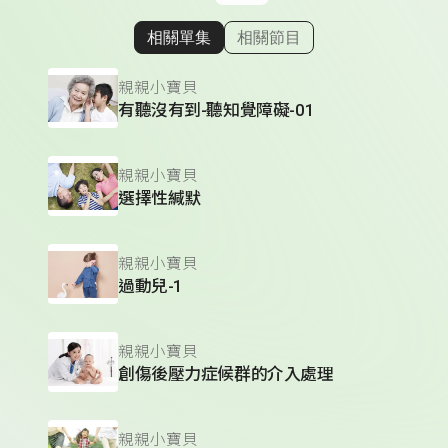
相關單集
相關節目
顯示相關單集
親親小寶貝
有聽沒有到-聽知覺障礙-01
親親小寶貝
選擇性緘默
親親小寶貝
過動兒-1
親親小寶貝
創傷後壓力症候群的介入處理
親親小寶貝