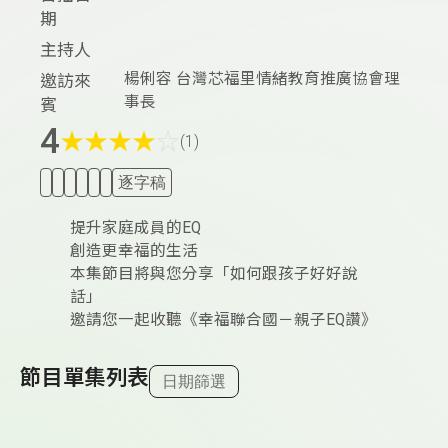
期
主持人
楊俐容 台灣芯福里情緒教育推廣協會理
邀訪來
事長
賓
4
★
★
★
★
☆
(1)
逐字稿
提升家庭成員的EQ
創造更幸福的生活
本集節目將與您分享「如何跟孩子好好說
話」
邀請您一起收聽《幸福聯合國－親子EQ讚》
節目單集列表
日期篩選