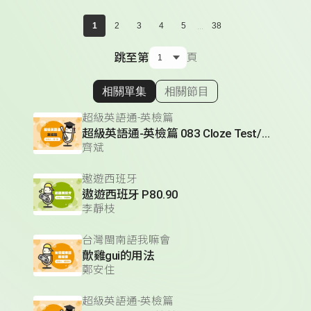
...
1
2
3
4
5
38
跳至第
頁
相關單集
相關節目
顯示相關單集
超級英語通-英檢篇
超級英語通-英檢篇 083 Cloze Test/段落填空-13
齊斌
遨遊西班牙
遨遊西班牙 P80.90
李靜枝
台灣閩南語我嘛會
歕雞gui的用法
鄭安住
超級英語通-英檢篇