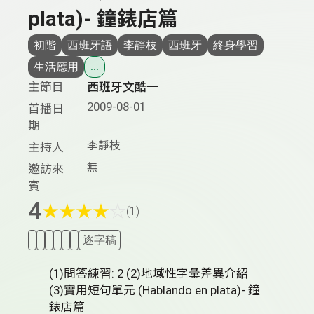
plata)- 鐘錶店篇
初階
西班牙語
李靜枝
西班牙
終身學習
生活應用
...
主節目
西班牙文酷一
2009-08-01
首播日
期
李靜枝
主持人
無
邀訪來
賓
4
★
★
★
★
☆
(1)
逐字稿
(1)問答練習: 2 (2)地域性字彙差異介紹
(3)實用短句單元 (Hablando en plata)- 鐘
錶店篇