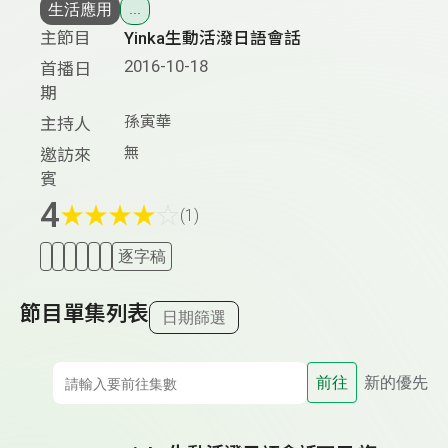
生活應用
...
主節目
Yinka生動活潑日語會話
2016-10-18
首播日
期
孫寅華
主持人
無
邀訪來
賓
4
★
★
★
★
☆
(1)
逐字稿
節目單集列表
日期篩選
前往
新的優先