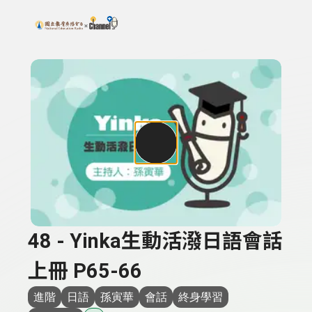
搜尋關鍵字：可輸入節目名稱、主持人或關鍵字
上方功能區塊
48 - Yinka生動活潑日語會話
上冊 P65-66
進階
日語
孫寅華
會話
終身學習