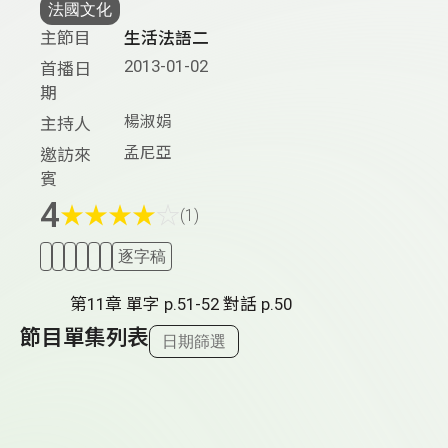
法國文化
主節目
生活法語二
2013-01-02
首播日
期
楊淑娟
主持人
孟尼亞
邀訪來
賓
4
★
★
★
★
☆
(1)
逐字稿
第11章 單字 p.51-52 對話 p.50
節目單集列表
日期篩選