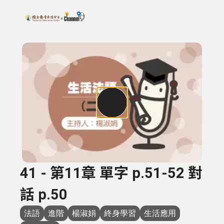
搜尋關鍵字：可輸入節目名稱、主持人或關鍵字
上方功能區塊
41 - 第11章 單字 p.51-52 對
話 p.50
法語
進階
楊淑娟
終身學習
生活應用