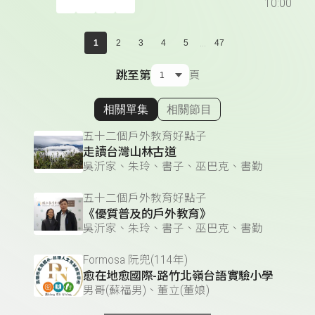
10:00
...
1
2
3
4
5
47
跳至第
頁
相關單集
相關節目
顯示相關單集
五十二個戶外教育好點子
走讀台灣山林古道
吳沂家、朱玲、書子、巫巴克、書勤
五十二個戶外教育好點子
《優質普及的戶外教育》
吳沂家、朱玲、書子、巫巴克、書勤
Formosa 阮兜(114年)
愈在地愈國際-路竹北嶺台語實驗小學
男哥(蘇福男)、董立(董娘)