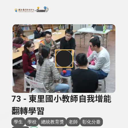
搜尋關鍵字：可輸入節目名稱、主持人或關鍵字
上方功能區塊
73 - 東里國小教師自我增能
翻轉學習
學生
學校
總統教育獎
老師
彰化分臺