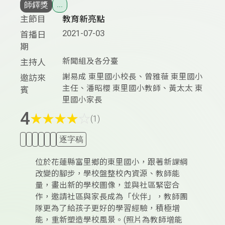
師鐸獎
...
主節目
教育新亮點
2021-07-03
首播日
期
新聞組及各分臺
主持人
謝易成 東里國小校長、曾雅薇 東里國小
邀訪來
主任、潘昭櫻 東里國小教師、黃太太 東
賓
里國小家長
4
★
★
★
★
☆
(1)
逐字稿
位於花蓮縣富里鄉的東里國小，跟著新課綱
改變的腳步，學校盤整校內資源、教師能
量，畫出新的學校圖像，並與社區緊密合
作，邀請社區與家長成為「伙伴」，教師團
隊更為了給孩子更好的學習經驗，積極增
能，重新塑造學校風景。(照片為教師增能