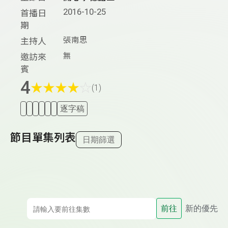
2016-10-25
首播日
期
張南思
主持人
無
邀訪來
賓
4
★
★
★
★
☆
(1)
逐字稿
節目單集列表
日期篩選
前往
新的優先