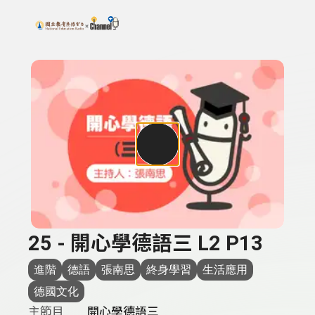
搜尋關鍵字：可輸入節目名稱、主持人或關鍵字
上方功能區塊
25 - 開心學德語三 L2 P13
進階
德語
張南思
終身學習
生活應用
德國文化
主節目
開心學德語三