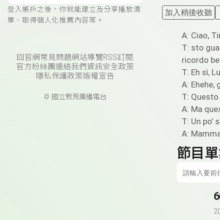
登入帳戶之後，你就能建立及分享播放清
加入稍後收聽
單、取得個人化推薦內容等。
A: Ciao, Ti
T: sto gua
回官網
常見問題
網站導覽
RSS訂閱
ricordo ben
官方粉絲團
連絡我們
資訊安全政策
T: Eh sì, 
隱私保護政策
版權宣告
A: Ehehe, 
T: Questo e
© 國立教育廣播電台
A: Ma ques
T: Un po’ s
A: Mamma 
節目單
6
2