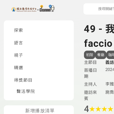
上方功能區塊
左側邊選單
49 
探索
faccio
語言
親子
初階
餐廳
咖
主節目
義語
精選
2024
首播日
期
得獎節目
李雅
主持人
聲活學院
施喬
邀訪來
賓
4
★
★
★
★
新增播放清單