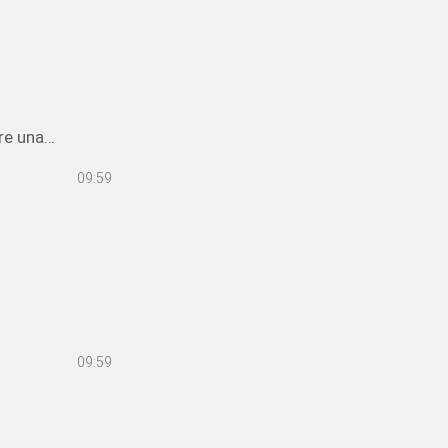
re una
09:59
trutturato
untamento.
accio
ragazze.
09:59
 bene anche
ue camere,