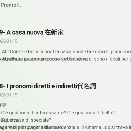
: Pronto?
: Ciao Elena, sono Alessia, come stai?
: Ehi ciao cara, tutto bene, tu? È una vita che non ci vediamo.
uesto io e Tina vogliamo invitarvi a cena, a casa nostra. E: C
9- A casa nuova 在新家
olentieri! Quando?
: Stasera
026-01-15
: Perfetto. Che cosa vi portiamo?
: Ah! Come è bella la nostra casa, anche la zona mi piace mo
: Mah niente, basta veniate.
ranquilla, in piu ci sono quasi tutti i servizi.
: Ah invece io amo un posto vivace, dove ci sono i locali per di
: Bene, allora a stasera. Grazie ancora per invito.
: Anche il traffico è comodo. Ma sai che mi manca un po’ la tr
iscoteche, i pub, i cinema. In campagna non c’è niente e io m
el mio paese? è un posto in mezzo al verde della campagna, 
orire..
n po’ scomodo perché non ci sono tutti i servizi, comunque m
8- I pronomi diretti e indiretti代名詞
l ritmo di vita è proprio diverso da qui .
026-01-15
句型
. C’è qualcosa di interessante? C’è qualcosa di bello?
’è qualcosa di speciale?
. Si trova
asa mia si trova in zona residenziale. Il cinema Lux si trova 
agare di più/ pagare di meno