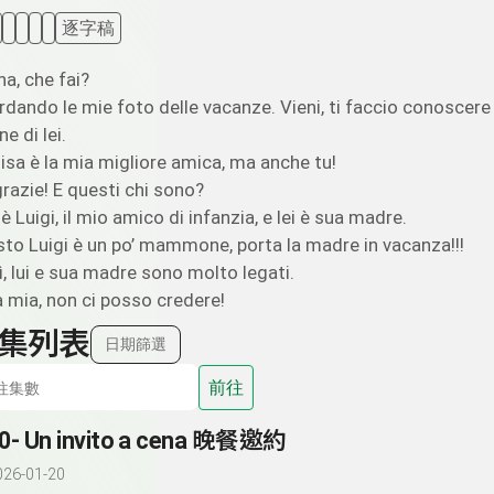
逐字稿
na, che fai?
rdando le mie foto delle vacanze. Vieni, ti faccio conoscere i
e di lei.
Luisa è la mia migliore amica, ma anche tu!
grazie! E questi chi sono?
̀ Luigi, il mio amico di infanzia, e lei è sua madre.
to Luigi è un po’ mammone, porta la madre in vacanza!!!
ì, lui e sua madre sono molto legati.
mia, non ci posso credere!
集列表
日期篩選
前往
0- Un invito a cena 晚餐邀約
026-01-20