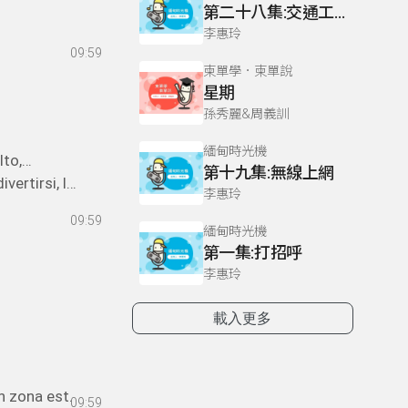
第二十八集:交通工具
李惠玲
09:59
 A: Per
柬單學．柬單說
erto,
星期
孫秀麗&周義訓
緬甸時光機
lto,
第十九集:無線上網
vertirsi, le
李惠玲
anquillità
i annoio da
09:59
anche se è
緬甸時光機
i manca, lì
第一集:打招呼
李惠玲
載入更多
in zona est.
09:59