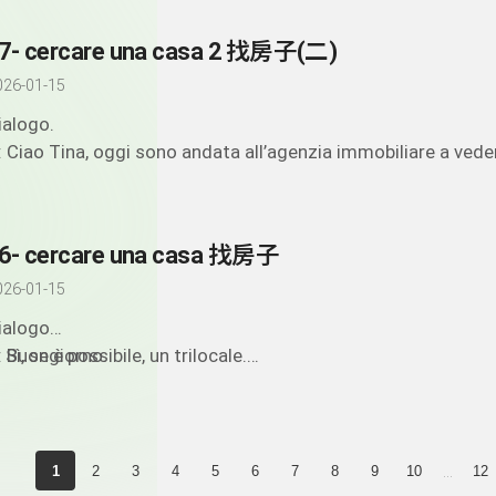
ant’ è l’affitto?
uant’ è la caparra?
7- cercare una casa 2 找房子(二)
026-01-15
ialogo.
: Ciao Tina, oggi sono andata all’agenzia immobiliare a vede
asa.
: Eh allora? C’è qualcosa di interessante?
: Sì, un trilocale in zona universitaria, il proprietario lo ha ris
6- cercare una casa 找房子
uindi e’ tutto nuovo, ma l’affitto è alto, 1600 euro al mese.
: Possiamo andare a vederlo? Così decidiamo con calma.
026-01-15
: Per me ve bane. Domani chiamo l’agenzia e prendo un app
ialogo
: Sai quant’è la caparra?
: Buongiorno.
 Sì, se è possibile, un trilocale.
: Boh? Dai, domani chiedo tutte le informazioni e poi te le f
: Buongiorno! Cerco un appartamento in affitto. Siamo due 
: Questo potrebbe andare bene.
apere.
: Sì, abbiamo varie scelte. Dunque, cercate un trilocale o va
: D’accordo, com’è?
n bilocale ?
: Ci sono delle foto, guardi, un appartamento grande con d
n soggiorno, una cucina, due bagni e un balcone.
...
1
2
3
4
5
6
7
8
9
10
12
: Mi sembra ottimo. E dove si trova? Quant’è l’affitto?