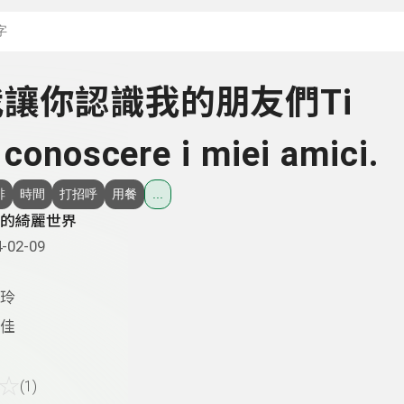
搜尋關鍵字：可輸入節
- 我讓你認識我的朋友們Ti
 conoscere i miei amici.
啡
時間
打招呼
用餐
...
的綺麗世界
-02-09
玲
佳
☆
(1)