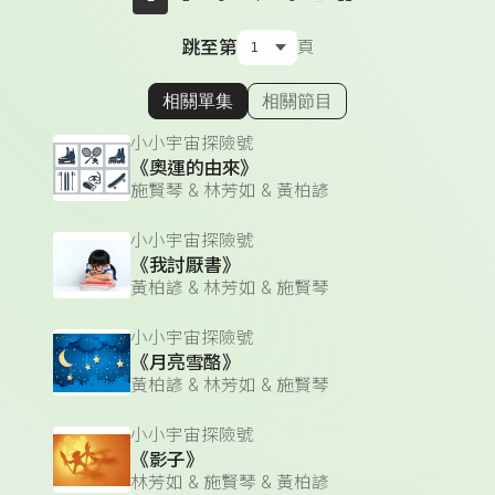
跳至第
頁
相關單集
相關節目
顯示相關單集
小小宇宙探險號
《奧運的由來》
施賢琴 & 林芳如 & 黃柏諺
小小宇宙探險號
《我討厭書》
黃柏諺 & 林芳如 & 施賢琴
小小宇宙探險號
《月亮雪酪》
黃柏諺 & 林芳如 & 施賢琴
小小宇宙探險號
《影子》
林芳如 & 施賢琴 & 黃柏諺