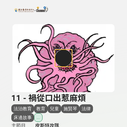
搜尋關鍵字：可輸入節目名稱、主持人或關鍵字
上方功能區塊
11 - 禍從口出惹麻煩
法治教育
教育
兒童
施賢琴
法律
床邊故事
...
主節目
皮斯特攻隊