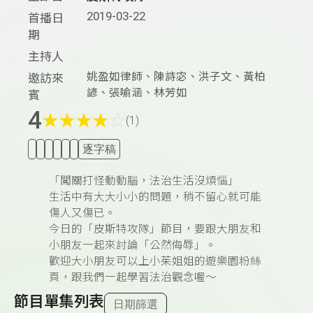
2019-03-22
首播日
期
主持人
姚盈如律師、陳詩宓、洪子文、黃柏
邀訪來
諺、張喻涵、林芳如
賓
4
★
★
★
★
☆
(1)
逐字稿
「闖關打怪動動腦，法治生活沒煩惱」
生活中有大大小小的問題，稍不留心就可能
傷人又傷已。
今日的「皮斯特攻隊」節目，要跟大朋友和
小朋友一起來討論「公然侮辱」。
歡迎大小朋友可以上小茱姐姐的遊樂園粉絲
頁，跟我們一起學習法治觀念喔～
節目單集列表
日期篩選