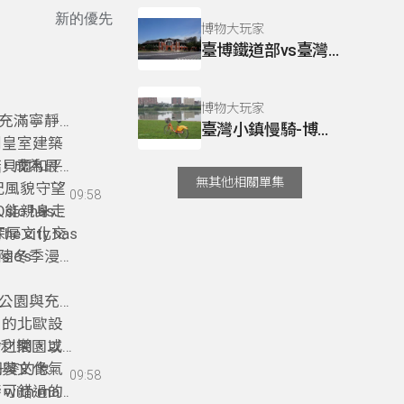
新的優先
博物大玩家
臺博鐵道部vs臺灣鐵道百年風華
博物大玩家
充滿寧靜魅
臺灣小鎮慢騎-博物館篇
到皇室建築
諾貝爾和平
，成為最具
無其他相關單集
紀風貌守望
09:58
人能親身走
 Oslo has
深厚文化交
The city has
slo's
陸冬季漫長
Nobel Peace
公園和皇家
林。奧斯陸
公園與充滿
名的北歐設
舍之間，或
沃利樂園以懷
風與文化氣
丹麥的象
09:58
不可錯過的
ty with many