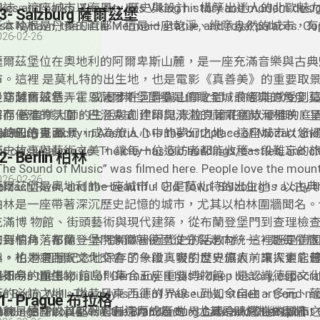
標誌。這座城市以海風、 歷史與設計，構築出迷人的北歐魅
ikes and parks. The city has Viking history and modern desi
3- Salzburg 薩爾茲堡
isit Nyhavn, the Little Mermaid statue, and royal palaces. 
哥本哈根是丹麥的首都。這是一座乾淨、綠意盎然的城市，有
026-02-26
s peaceful, pretty, and full of culture and charm.
和公園。這裡有維京歷史和現代設計。遊客會去新港（Nyhav
魚雕像和不同的皇宮。哥本哈根是一座寧靜、美麗又充滿文化
薩爾茲堡位在奧地利的阿爾卑斯山麓，是一座充滿音樂與古典
市。
市。這裡 是莫札特的出生地，也是電影《真善美》的重要取
是穿越舊城巷弄， 或漫步在河畔與山景之間，你都能感受到
走訪薩爾茲堡，霍恩薩爾斯堡堡壘是俯瞰全城最經典的角度;
特而優雅的氛圍。巴洛克式 建築與清澈的薩爾察赫河相映，
保存 著音樂大師的生活與創作印記;米拉貝爾花園以優雅的庭
如詩般的畫面。
諧的巴洛克 風景，成為旅人心中的夢幻之地。這座城市以悠
alzburg is a city in Austria. It is the birthplace of Mozart an
歷史故事與藝術之美， 讓每一位造訪者都能收穫一段難忘的
or classical music. The city has old buildings, castles, and c
2- Berlin 柏林
The Sound of Music” was filmed here. People love the mount
026-02-26
alzach River, and the beautiful Old Town. Salzburg is a city th
薩爾茲堡是奧地利的一座城市。它是莫札特的出生地，以古典
f music, art and charm.
這座城市有古老的建築、城堡和教堂。電影《真善美》就是在
柏林是一座帶著深沉歷史記憶的城市，尤其以柏林圍牆聞名。
的。人們喜歡這裡的群山、薩爾察赫河，以及美麗的舊城。薩
充滿博 物館、街頭藝術與現代建築，從布蘭登堡門到查理檢
座充滿音樂、藝術和魅力的城市。
的每個角落都像 一本揭開歐洲近代史的活教材。這裡既是德
來到柏林，布蘭登堡門象徵著德國從分裂走向統一，是每位旅
心，也是東西歐文化交會 的象徵，吸引世界旅人前來探索它
標。柏 林圍牆紀念地保存了一段真實的歷史傷痕，讓人更能
與如今的重生。
來不易。而博物 館島則集合五座重要博物館，是認識德國文
erlin is the capital of Germany. It has a deep history, especia
術的必訪之地。從昔日東 西德的界線，到如今自由、多元、
he Berlin Wall. The city is full of museums, street art, and 
1- Prague 布拉格
風貌，柏林以其堅韌與創造力成為 世界上最令人著迷的城市
uildings. People visit the Brandenburg Gate and Checkpoint C
柏林是德國的首都。它有深厚的歷史，尤其是關於柏林圍牆。