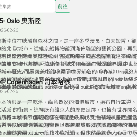
前往
5- Oslo 奧斯陸
026-02-26
奧斯陸位在峽灣與森林之間，是一座冬季漫長、白天短暫，卻
力的北 歐城市。從維京船博物館到滿佈雕塑的藝術公園，再
與現代設計交織 的市中心，這裡的風景既古老又前衛。作為
造訪奧斯陸時，奧斯陸歌劇院以其純白、如冰晶般的建築線條
獎的頒獎地，奧斯陸也因 和平與文化意涵而備受世界矚目。
辨識度 的現代地標;阿克斯胡斯城堡則坐落在峽灣邊，以中世
著城市歷史; 而蒙克美術館收藏了世界知名的《吶喊》，讓旅
slo is Norway’s capital. It is a clean, quiet city near the sea.
入藝術家愛德華·孟克 的創作世界。這座城市以自然、設計與
ong winters and short days. In summer, the sun shines late. 
4- Copenhagen 哥本哈根
織出獨特的北國魅力。
iking museums, art parks and royal buildings. People enjoy O
奧斯陸是挪威的首都。這是一個乾淨、安靜的靠海城市。奧斯
026-02-26
ature, skiing and nearby forests. Oslo is also home to the 
且白晝短。夏季時太陽很晚下山。該市擁有維京博物館、藝術
rize.
建築。人們喜歡奧斯陸的自然風光、滑雪活動，以及附近的森
哥本哈根是一座乾淨、綠意盎然的海港城市，遍布自行車道、
也是諾貝爾和平獎頒獎的所在地。
生活感 的街景。這裡既有維京人的歷史足跡，也擁有世界聞
計風格，城市節 奏輕鬆卻充滿活力。旅人走在新港的彩色屋
造訪哥本哈根，色彩繽紛的新港是最具代表性的城市畫面;提
遠道前往欣賞小美人魚雕 像，都能感受到這座城市獨特的海
舊氛 圍與經典遊樂設施吸引世界各地旅客;小美人魚雕像作為
息。
徵，雖然需要 走上一段路才能抵達，但依然是許多人心目中
openhagen is the capital of Denmark. It is a clean, green ci