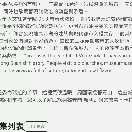
是委內瑞拉的首都， 一座被青山環繞、氣候溫暖的城市， 充
， 同時也承載著現代政治的動盪與矛盾。
學人文社會學院 Dr. J 周若漢教授， 將帶我們走進委內
不僅是全國的政治與經濟中心， 更因為石油產業的支撐而繁
卡斯， 你會發現殖民時期的建築與現代都市交錯共存， 而其
維拉國家公園絕對不容錯過， 雄偉的山脈宛如城市的天然屏障
加勒比海的壯麗景色。 卡拉卡斯充滿魅力， 它的夜晚因為爵
 Caracas is the capital of Venezuela. It has warm wea
 long Spanish history. People visit old churches, museums, a
ro. Caracas is full of culture, color and local flavor.
是委內瑞拉的首都。這裡氣候溫暖，周圍環繞著青山。這座
物館和市場。您可以了解民族英雄賽門·玻利瓦爾的故事。卡
集列表
日期篩選