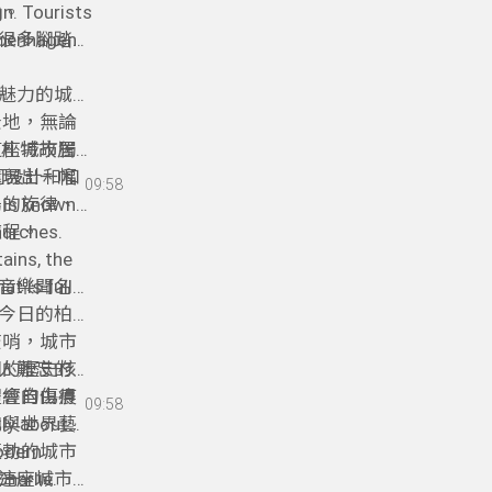
力。
gn. Tourists
Copenhagen
很多腳踏車
n）、小美人
與魅力的城
魅力的城
景地，無論
這座城市獨
莫札特故居則
呈現出一幅
園設計和和
09:58
揚的旋律、
d is known
旅程。
hurches.
ains, the
at is full
音樂聞名。
這裡拍攝
今日的柏林
爾茲堡是一
查哨，城市
國的歷史核
人難忘的地
曾經的傷痕
體會自由得
09:58
化與世界藝
lly about
蓬勃的城市
modern
之一。
harlie.
這座城市充