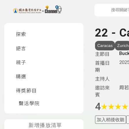
上方功能區塊
左側邊選單
22 - 
探索
Caracas
Zurich
語言
Buck
主節目
2025
親子
首播日
期
精選
主持人
周若
邀訪來
得獎節目
賓
聲活學院
4
★
★
★
★
加入稍後收聽
新增播放清單