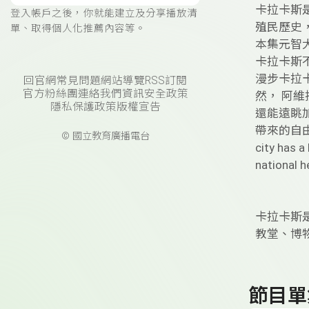
卡拉卡斯
登入帳戶之後，你就能建立及分享播放清
殖民歷史
單、取得個人化推薦內容等。
本集元智大
卡拉卡斯
漫步卡拉
回官網
常見問題
網站導覽
RSS訂閱
官方粉絲團
連絡我們
資訊安全政策
然， 阿
隱私保護政策
版權宣告
還能遠眺
帶來的自由與熱情。
© 國立教育廣播電台
city has a
national he
卡拉卡斯
教堂、博
節目單