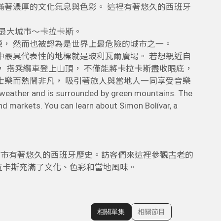
滿著濃厚的文化氣息與色彩。 這裡有著悠久的西班牙
瑞拉最大城市～卡拉卡斯。
榮， 然而也被認為是世界上最危險的城市之一。
中最具代表性的地標就是玻利瓦爾廣場。 若想親近自
， 搭乘纜車登上山頂， 不僅能將卡拉卡斯盡收眼底，
士樂而熱鬧非凡， 吸引著旅人與當地人一同享受音樂
ther and is surrounded by green mountains. The
nd markets. You can learn about Simon Bolívar, a
城市有著悠久的西班牙歷史。訪客們來這裡參觀古老的
拉卡斯充滿了文化、色彩和當地風味。
相關單集
相關節目
顯示相關單集