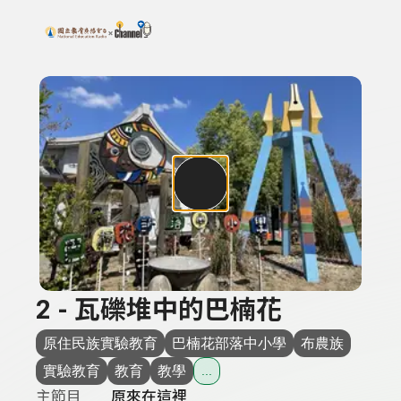
搜尋關鍵字：可輸入節目名稱、主持人或關鍵字
上方功能區塊
2 - 瓦礫堆中的巴楠花
原住民族實驗教育
巴楠花部落中小學
布農族
實驗教育
教育
教學
...
主節目
原來在這裡