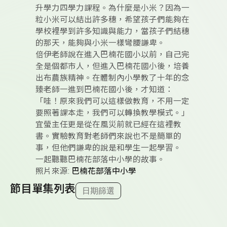
升學力四學力課程。為什麼是小米？因為一
粒小米可以結出許多穗，希望孩子們能夠在
學校裡學到許多知識與能力，當孩子們結穗
的那天，能夠與小米一樣彎腰謙卑。
倍伊老師說在進入巴楠花國小以前，自己完
全是個都市人，但進入巴楠花國小後，培養
出布農族精神。在體制內小學教了十年的念
臻老師一進到巴楠花國小後，才知道：
「哇！原來我們可以這樣做教育，不用一定
要照著課本走，我們可以轉換教學模式。」
宜螢主任更是從在風災前就已經在這裡教
書。實驗教育對老師們來說也不是簡單的
事，但他們謙卑的說是和學生一起學習。
一起聽聽巴楠花部落中小學的故事。
照片來源:
巴楠花部落中小學
節目單集列表
日期篩選