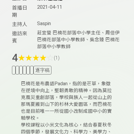
2021-04-11
首播日
期
Saspin
主持人
莊宜螢 巴楠花部落中小學主任、周倍伊
邀訪來
巴楠花部落中小學教師、吳念臻 巴楠花
賓
部落中小學教師
4
★
★
★
★
☆
(1)
逐字稿
巴楠花是布農語Padan，指的是芒草，象徵
在逆境中向上，堅韌勇敢的精神。因為莫拉
克風災重創部落，學校與族人一起從山上的
那瑪夏搬到山下的杉林大愛園區，而巴楠花
也是目前唯一一所從國小改制成國中小的實
驗學校。
學校課程以小米文化為核心，結合春夏秋冬
四個季節，發展文化力、科學力、美學力、