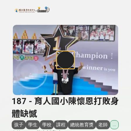
搜尋關鍵字：可輸入節目名稱、主持人或關鍵字
上方功能區塊
187 - 育人國小陳懷恩打敗身
體缺憾
孩子
學生
學校
課程
總統教育獎
老師
...