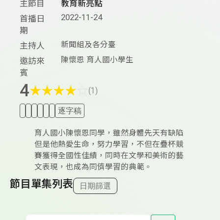
主節目
教育新亮點
2022-11-24
首播日
期
新聞組及各分臺
主持人
陳懷恩 育人國小學生
邀訪來
賓
4
★
★
★
★
☆
(1)
逐字稿
育人國小陳懷恩同學，雖然身體先天有缺陷
但是他熱愛生命，努力學習，不但在疊杯競
賽獲得全國性佳績，同時在文學和美術的藝
文表現，也成為同儕學習的典範。
節目單集列表
日期篩選