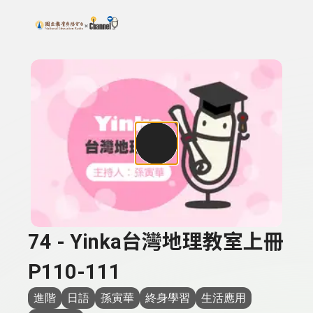
搜尋關鍵字：可輸入節目名稱、主持人或關鍵字
上方功能區塊
74 - Yinka台灣地理教室上冊
P110-111
進階
日語
孫寅華
終身學習
生活應用