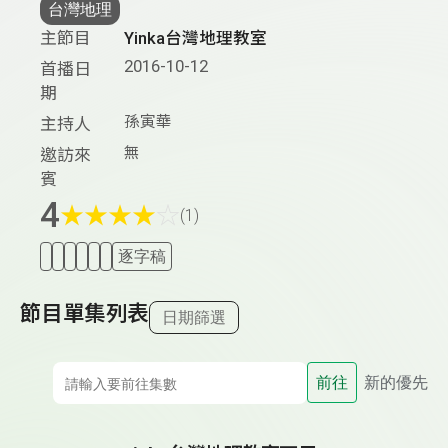
台灣地理
主節目
Yinka台灣地理教室
2016-10-12
首播日
期
孫寅華
主持人
無
邀訪來
賓
4
★
★
★
★
☆
(1)
逐字稿
節目單集列表
日期篩選
前往
新的優先