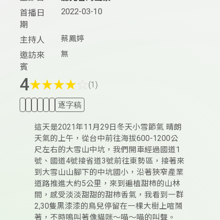
2022-03-10
首播日
期
蔡鳳婷
主持人
無
邀訪來
賓
4
★
★
★
★
☆
(1)
逐字稿
這天是2021年11月29日冬天小雪節氣 晴朗
天氣的上午，從台中前往海拔600-1200公
尺左右的大雪山中坑，我們開車經過國道1
號、國道4號接省道3號前往東勢區，接著來
到大雪山山腳下的中坑國小，沿著狹窄產業
道路推進大約5公里，來到遍植甜杮的山林
間，感受淡淡甜甜的甜杮香氣，我看到一群
2,30隻黑漆漆的鳥兒停留在一棵大樹上喧鬧
著，不時鳴叫著像貓咪～喵～喵的叫聲。