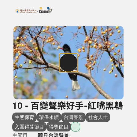
搜尋關鍵字：可輸入節目名稱、主持人或關鍵字
上方功能區塊
10 - 百變聲樂好手-紅嘴黑鵯
生態保育
環保永續
台灣聲景
社會人士
入圍得獎節目
得獎節目
...
主節目
聽見台灣聲景