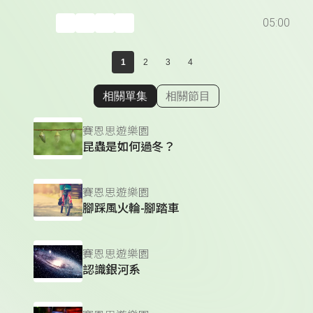
05:00
1
2
3
4
相關單集
相關節目
顯示相關單集
賽恩思遊樂園
昆蟲是如何過冬？
賽恩思遊樂園
腳踩風火輪-腳踏車
賽恩思遊樂園
認識銀河系