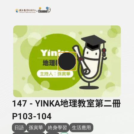
搜尋關鍵字：可輸入節目名稱、主持人或關鍵字
上方功能區塊
147 - YINKA地理教室第二冊
P103-104
日語
孫寅華
終身學習
生活應用