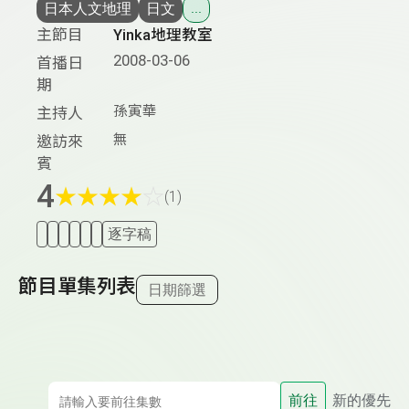
日本人文地理
日文
...
主節目
Yinka地理教室
2008-03-06
首播日
期
孫寅華
主持人
無
邀訪來
賓
4
★
★
★
★
☆
(1)
逐字稿
節目單集列表
日期篩選
前往
新的優先