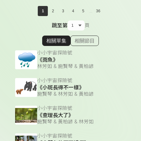
...
1
2
3
4
5
36
跳至第
頁
相關單集
相關節目
顯示相關單集
小小宇宙探險號
《雨魚》
林芳如 & 施賢琴 & 黃柏諺
小小宇宙探險號
《小斑長得不一樣》
施賢琴 & 林芳如 & 黃柏諺
小小宇宙探險號
《查理長大了》
施賢琴 & 黃柏諺 & 林芳如
小小宇宙探險號