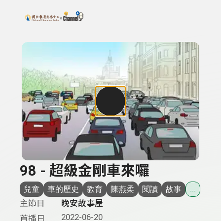
搜尋關鍵字：可輸入節目名稱、主持人或關鍵字
上方功能區塊
98 - 超級金剛車來囉
兒童
車的歷史
教育
陳燕柔
閱讀
故事
...
主節目
晚安故事屋
2022-06-20
首播日