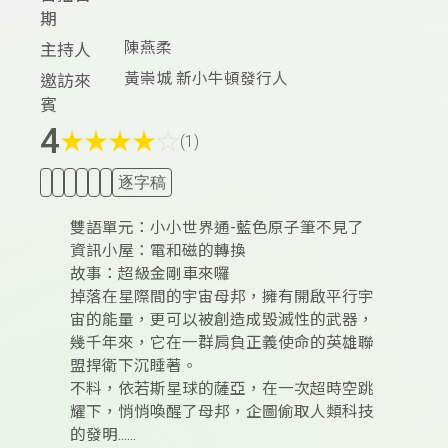
期
陳燕柔
主持人
黃崇城 新小牛頓發行人
邀訪來
賓
4
★
★
★
★
☆
(1)
逐字稿
雙語單元：小小世界通-藍色原子筆不見了
資訊小屋：電和磁的轉換
故事：超級金剛車來囉
掉落在星際間的宇宙母邦，擁有開啟平行宇
宙的能量，更可以被創造成毀滅性的武器，
幾千年來，它在一群肩負正義使命的英雄聯
盟捍衛下沉睡著。
不料，依若斯星球的薩亞，在一次超時空跳
耀下，悄悄喚醒了母邦，企圖偷取人類科技
的發明......