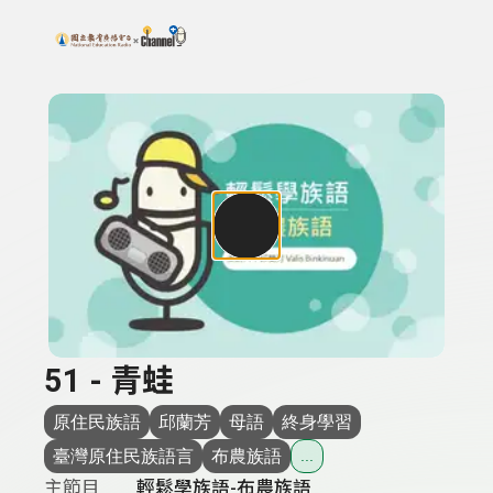
搜尋關鍵字：可輸入節目名稱、主持人或關鍵字
上方功能區塊
51 - 青蛙
原住民族語
邱蘭芳
母語
終身學習
臺灣原住民族語言
布農族語
...
主節目
輕鬆學族語-布農族語