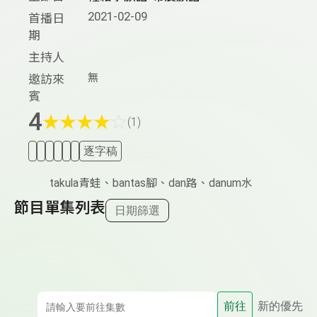
2021-02-09
首播日
期
主持人
無
邀訪來
賓
4
★
★
★
★
☆
(1)
逐字稿
takula青蛙、bantas腳、dan路、danum水
節目單集列表
日期篩選
前往
新的優先