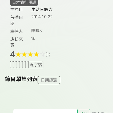
日本旅行用語
主節目
生活日語六
2014-10-22
首播日
期
陳映羽
主持人
無
邀訪來
賓
4
★
★
★
★
☆
(1)
逐字稿
節目單集列表
日期篩選