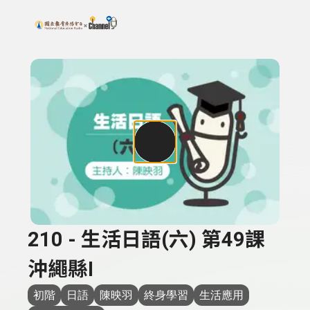
搜尋關鍵字：可輸入節目名稱、主持人或關鍵字
上方功能區塊
210 - 生活日語(六) 第49課
沖繩縣I
初階
日語
陳映羽
終身學習
生活應用