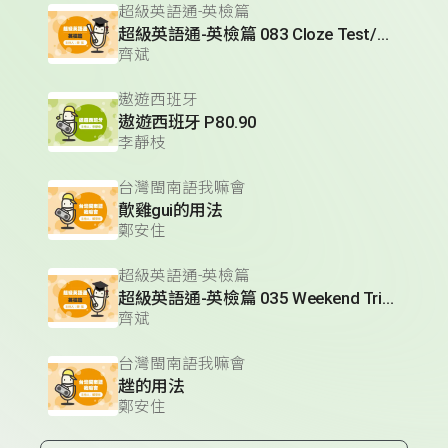
超級英語通-英檢篇
超級英語通-英檢篇 083 Cloze Test/段落填空-13
齊斌
遨遊西班牙
遨遊西班牙 P80.90
李靜枝
台灣閩南語我嘛會
歕雞gui的用法
鄭安住
超級英語通-英檢篇
超級英語通-英檢篇 035 Weekend Trip- 週末旅遊
齊斌
台灣閩南語我嘛會
趖的用法
鄭安住