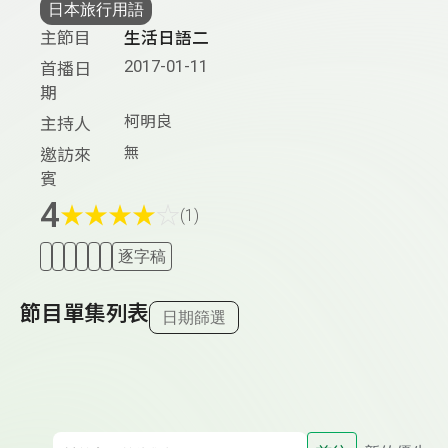
日本旅行用語
主節目
生活日語二
2017-01-11
首播日
期
柯明良
主持人
無
邀訪來
賓
4
★
★
★
★
☆
(1)
逐字稿
節目單集列表
日期篩選