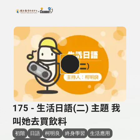
搜尋關鍵字：可輸入節目名稱、主持人或關鍵字
上方功能區塊
175 - 生活日語(二) 主題 我
叫她去買飲料
初階
日語
柯明良
終身學習
生活應用