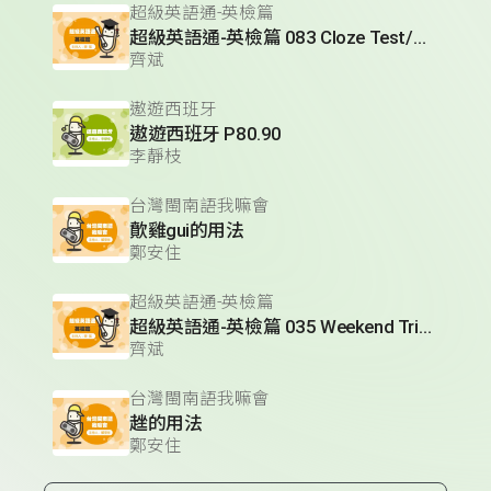
超級英語通-英檢篇
超級英語通-英檢篇 083 Cloze Test/段落填空-13
齊斌
遨遊西班牙
遨遊西班牙 P80.90
李靜枝
台灣閩南語我嘛會
歕雞gui的用法
鄭安住
超級英語通-英檢篇
超級英語通-英檢篇 035 Weekend Trip- 週末旅遊
齊斌
台灣閩南語我嘛會
趖的用法
鄭安住