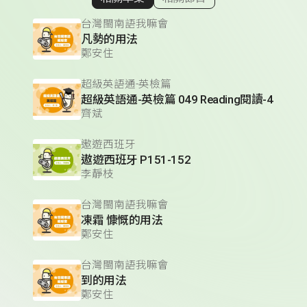
顯示相關單集
台灣閩南語我嘛會
凡勢的用法
鄭安住
超級英語通-英檢篇
超級英語通-英檢篇 049 Reading閱讀-4
齊斌
遨遊西班牙
遨遊西班牙 P151-152
李靜枝
台灣閩南語我嘛會
凍霜 慷慨的用法
鄭安住
台灣閩南語我嘛會
到的用法
鄭安住