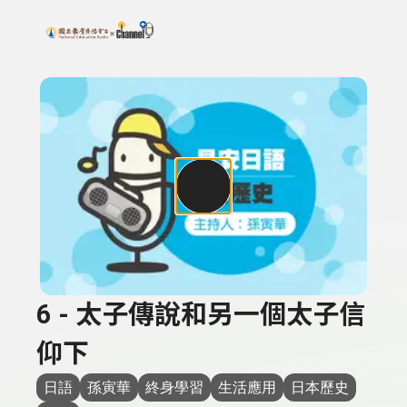
搜尋關鍵字：可輸入節目名稱、主持人或關鍵字
上方功能區塊
6 - 太子傳說和另一個太子信
仰下
日語
孫寅華
終身學習
生活應用
日本歷史