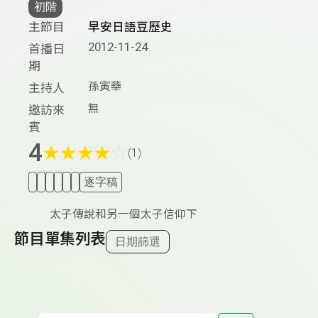
初階
主節目
早安日語豆歷史
2012-11-24
首播日
期
孫寅華
主持人
無
邀訪來
賓
4
★
★
★
★
☆
(1)
逐字稿
太子傳說和另一個太子信仰下
節目單集列表
日期篩選