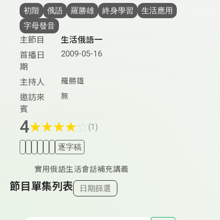
初階
俄語
羅勝雄
終身學習
生活應用
字母發音
主節目
生活俄語一
2009-05-16
首播日
期
羅勝雄
主持人
無
邀訪來
賓
4
★
★
★
★
☆
(1)
逐字稿
實用俄語生活會話補充講義
節目單集列表
日期篩選