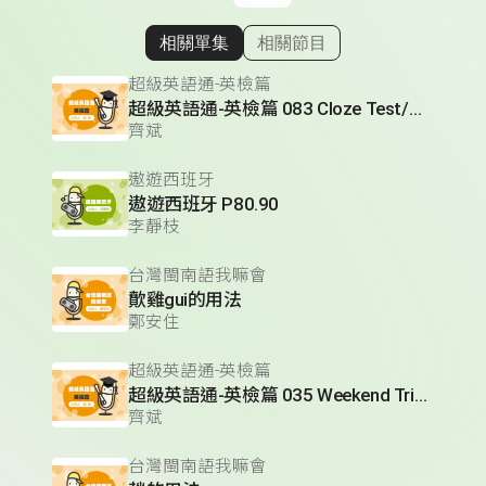
相關單集
相關節目
顯示相關單集
超級英語通-英檢篇
超級英語通-英檢篇 083 Cloze Test/段落填空-13
齊斌
遨遊西班牙
遨遊西班牙 P80.90
李靜枝
台灣閩南語我嘛會
歕雞gui的用法
鄭安住
超級英語通-英檢篇
超級英語通-英檢篇 035 Weekend Trip- 週末旅遊
齊斌
台灣閩南語我嘛會