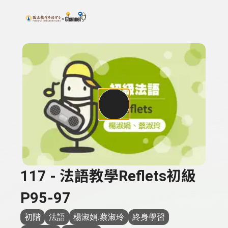
搜尋關鍵字：可輸入節目名稱、主持人或關鍵字
上方功能區塊
117 - 法語教學Reflets初級
P95-97
初階
法語
楊淑娟.蔡淑玲
終身學習