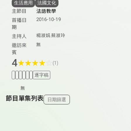
生活應用
法國文化
主節目
法語教學
2016-10-19
首播日
期
楊淑娟.蔡淑玲
主持人
無
邀訪來
賓
4
★
★
★
★
☆
(1)
逐字稿
無
節目單集列表
日期篩選