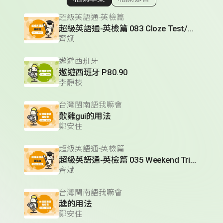
顯示相關單集
超級英語通-英檢篇
超級英語通-英檢篇 083 Cloze Test/段落填空-13
齊斌
遨遊西班牙
遨遊西班牙 P80.90
李靜枝
台灣閩南語我嘛會
歕雞gui的用法
鄭安住
超級英語通-英檢篇
超級英語通-英檢篇 035 Weekend Trip- 週末旅遊
齊斌
台灣閩南語我嘛會
趖的用法
鄭安住