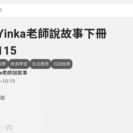
搜尋關鍵字：可輸入節
- Yinka老師說故事下冊
115
寅華
終身學習
生活應用
日語檢測
nka老師說故事
-10-19
華
☆
(1)