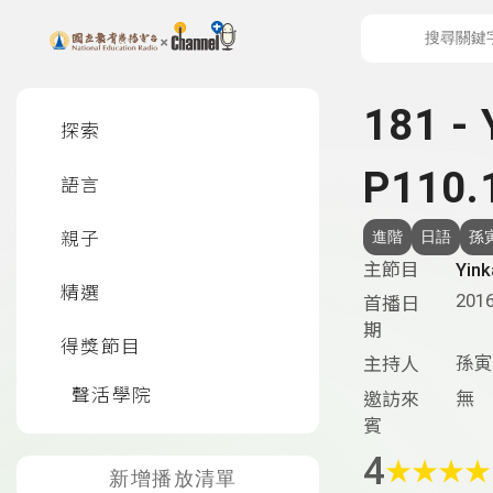
上方功能區塊
左側邊選單
181 
探索
P110.
語言
親子
進階
日語
孫
主節目
Yi
精選
2016
首播日
期
得獎節目
孫寅
主持人
聲活學院
無
邀訪來
賓
4
★
★
★
★
新增播放清單