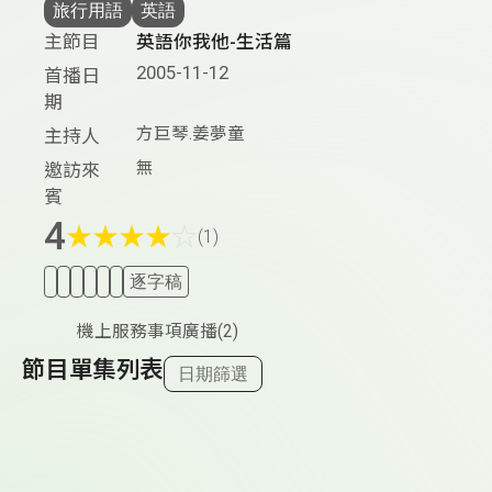
旅行用語
英語
主節目
英語你我他-生活篇
2005-11-12
首播日
期
方巨琴.姜夢童
主持人
無
邀訪來
賓
4
★
★
★
★
☆
(1)
逐字稿
機上服務事項廣播(2)
節目單集列表
日期篩選