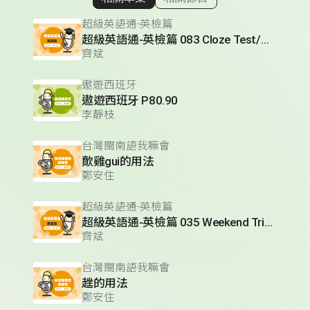
顯示相關單集
超級英語通-英檢篇
超級英語通-英檢篇 083 Cloze Test/段落填空-13
齊斌
遨遊西班牙
遨遊西班牙 P80.90
李靜枝
台灣閩南語我嘛會
歕雞gui的用法
鄭安住
超級英語通-英檢篇
超級英語通-英檢篇 035 Weekend Trip- 週末旅遊
齊斌
台灣閩南語我嘛會
趖的用法
鄭安住