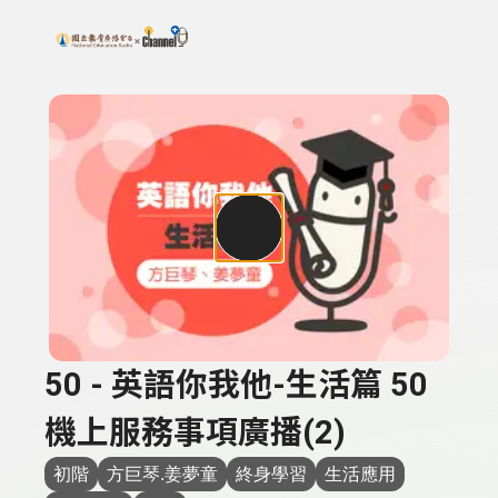
搜尋關鍵字：可輸入節目名稱、主持人或關鍵字
上方功能區塊
50 - 英語你我他-生活篇 50
機上服務事項廣播(2)
初階
方巨琴.姜夢童
終身學習
生活應用