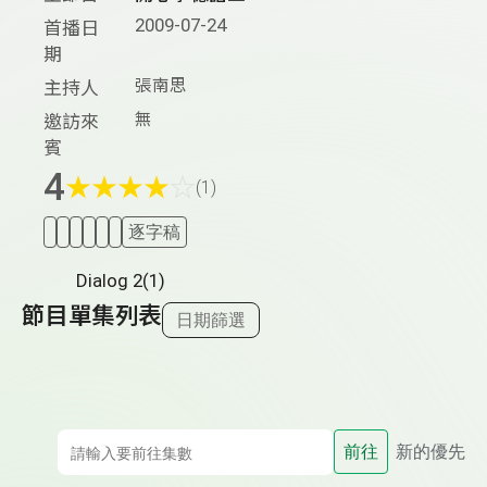
2009-07-24
首播日
期
張南思
主持人
無
邀訪來
賓
4
★
★
★
★
☆
(1)
逐字稿
Dialog 2(1)
節目單集列表
日期篩選
前往
新的優先