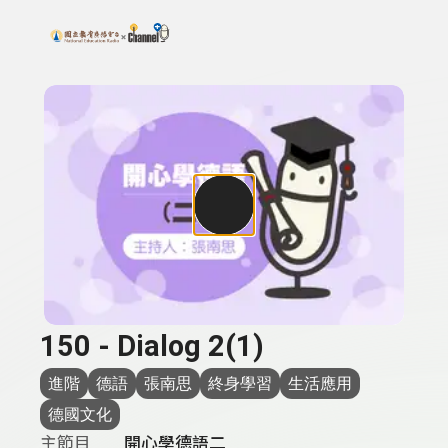
搜尋關鍵字：可輸入節目名稱、主持人或關鍵字
上方功能區塊
150 - Dialog 2(1)
進階
德語
張南思
終身學習
生活應用
德國文化
主節目
開心學德語二