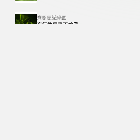
賽恩思遊樂園
夜行性昆蟲不怕黑
賽恩思遊樂園
大氣層到底有幾層？
賽恩思遊樂園
沒有了太陽會怎樣？
賽恩思遊樂園
昆蟲有那些認識女朋友的方法？
賽恩思遊樂園
台灣的太空計畫