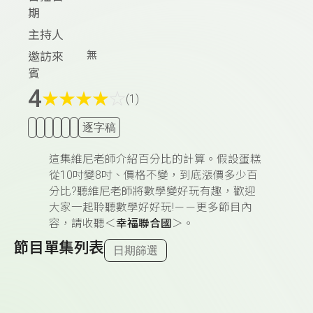
期
主持人
無
邀訪來
賓
4
★
★
★
★
☆
(1)
逐字稿
這集維尼老師介紹百分比的計算。假設蛋糕
從10吋變8吋、價格不變，到底漲價多少百
分比?聽維尼老師將數學變好玩有趣，歡迎
大家一起聆聽數學好好玩!－－更多節目內
容，請收聽＜
幸福聯合國
＞。
節目單集列表
日期篩選