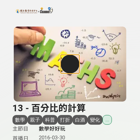
搜尋關鍵字：可輸入節目名稱、主持人或關鍵字
上方功能區塊
13 - 百分比的計算
數學
親子
科普
打折
白酒
變化
...
主節目
數學好好玩
2016-03-30
首播日