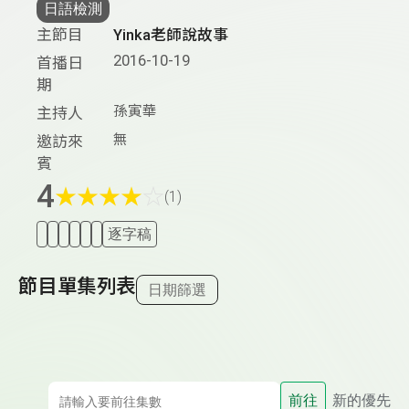
日語檢測
主節目
Yinka老師說故事
2016-10-19
首播日
期
孫寅華
主持人
無
邀訪來
賓
4
★
★
★
★
☆
(1)
逐字稿
節目單集列表
日期篩選
前往
新的優先