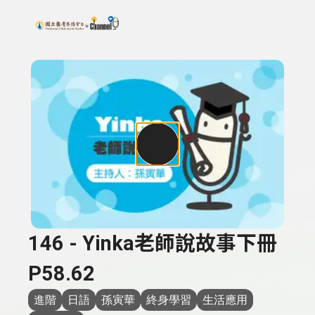
搜尋關鍵字：可輸入節目名稱、主持人或關鍵字
上方功能區塊
146 - Yinka老師說故事下冊
P58.62
進階
日語
孫寅華
終身學習
生活應用