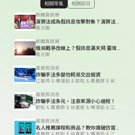
相關單集
相關節目
顯示相關單集
新聞真假掰
演算法成為假訊息攻擊對象？演算法的三大運作邏輯？
黃兆徽
新聞真假掰
俄烏戰爭改線上？假訊息滿天飛 臺灣人必須看懂的「資訊戰」
黃兆徽
誰是假消息
詐騙手法多變勿輕易交出個資
江紫筠 & 傅湘茹 & 歐啦 & 蕭曼屏 & 徐嘉妮
誰是假消息
詐騙手法多元，注意來源小心過程！
歐啦 & 蕭曼屏 & 徐嘉妮 & 傅湘茹 & 江紫筠
誰是假消息
名人推薦課程和商品？教你識破仿冒粉絲頁
蕭曼屏 & 歐啦 & 徐嘉妮 & 傅湘茹 & 江紫筠