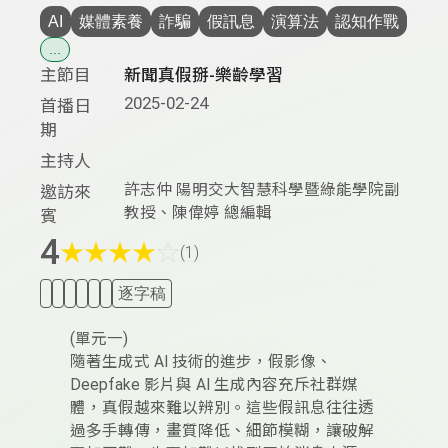
AI
媒體素養
詐騙
假訊息
演算法
認知作戰
...
主節目
新聞真假掰-樂齡學習
2025-02-24
首播日
期
主持人
許志仲 陽明交大智慧科學暨綠能學院副
邀訪來
教授、陳偉婷 總編輯
賓
4
★
★
★
★
☆
(1)
逐字稿
(單元一)
隨著生成式 AI 技術的進步，假影像、
Deepfake 影片與 AI 生成內容充斥社群媒
體，真假越來難以辨別。這些假訊息往往透
過多手轉傳，畫質降低、細節模糊，讓破解