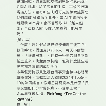
更加困難，也更加難以找到原始消息來源。
判斷AI資訊，除了常見的手指、耳朵等細節
辨識方法，還有哪些肉眼可見的線索能幫助
我們識破 AI 造假？此外，當 AI 生成內容不
斷餵養 AI本身，會不會導致 AI 「越來越
笨」？這樣 AI的 反噬現象真的可能發生
嗎？
(單元二)
「什麼！這則假訊息已經流傳過三波了？」
數位時代，假訊息無孔不入，每天不斷變
形、「推陳出新」，但有一些謠言總會不斷
捲土重來，挑起民眾情緒，但為什麼這些老
謠言都無法闢謠成功呢？
本集假掰特派員邀請台灣事實查核中心總編
輯陳偉婷，帶聽眾深入認識2024年Top6～
10的熱傳謠言。假訊息常見劇本是什麼？民
眾又該如何分辨假訊息、不受騙上當？
🎵本周來賓點播：
Pinkfong〈I've Got the
Rhythm 〉
來 賓｜