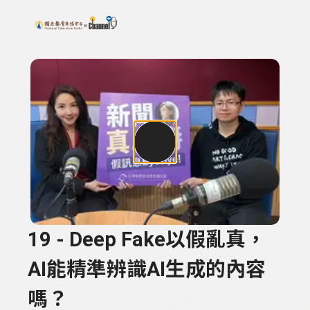
搜尋關鍵字：可輸入節目名稱、主持人或關鍵字
上方功能區塊
19 - Deep Fake以假亂真，
AI能精準辨識AI生成的內容
嗎？