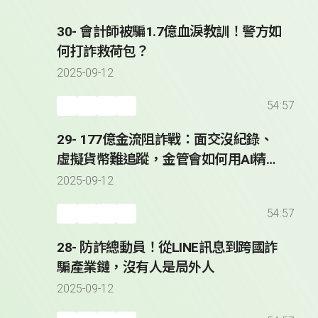
30- 會計師被騙1.7億血淚教訓！警方如
何打詐救荷包？
2025-09-12
54:57
29- 177億金流阻詐戰：面交沒紀錄、
虛擬貨幣難追蹤，金管會如何用AI精準
攔截可疑帳戶？
2025-09-12
54:57
28- 防詐總動員！從LINE訊息到跨國詐
騙產業鏈，沒有人是局外人
2025-09-12