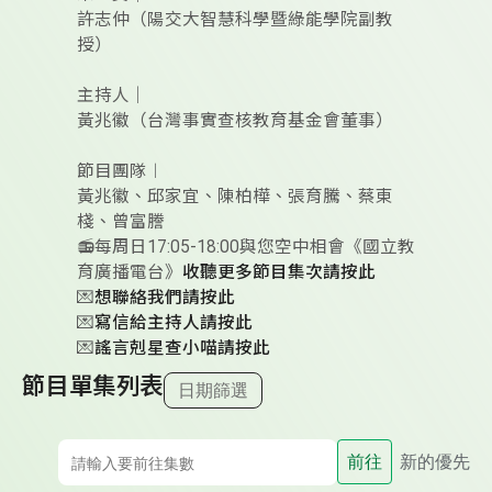
許志仲（陽交大智慧科學暨綠能學院副教
授）
主持人｜
黃兆徽（台灣事實查核教育基金會董事）
節目團隊︱
黃兆徽、邱家宜、陳柏樺、張育騰、蔡東
棧、曾富謄
📻每周日17:05-18:00與您空中相會《國立教
育廣播電台》
收聽更多節目集次請按此
💌
想聯絡我們請按此
💌
寫信給主持人請按此
💌
謠言剋星查小喵請按此
節目單集列表
日期篩選
前往
新的優先