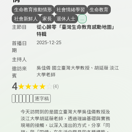
生命教育推動情形
社會情緒學習
生命教育
社會新鮮人
家長
退休人士
...
主節目
從心歸零「臺灣生命教育感動地圖」
特輯
2025-12-25
首播日
期
主持人
吳佳儀 國立臺灣大學教授、胡延薇 淡江
邀訪來
大學老師
賓
4
★
★
★
★
☆
(4)
逐字稿
今天訪問到的是國立臺灣大學吳佳儀教授及
淡江大學胡延薇老師，透過理論基礎與實務
現場的接觸，以深入淺出的方式，分享「同