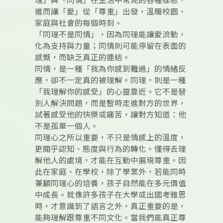
理」與「同情」在生活中常見的各種樣態，
進而讓「愛」從「尊重」出發，溫暖校園、
家庭與社會的每個時刻。
「同理不是同情」，因為同理能讓愛流動，
化為支持與力量；同情則可能停留在表面的
感慨，而缺乏真正的連結。
同情，是一種「我為你感到難過」的情緒反
應，卻不一定真的被理解。同理，則是一種
「我理解你的感受」的心靈靠近。它不是替
別人解決問題，而是暫時走進對方的世界，
試著感受他的快樂或痛苦，讓對方知道：他
不是孤單一個人。
同理心之所以重要，不只是情感上的溫度，
更關乎認知、態度與行為的轉化。懂得去理
解他人的處境，才能在互動中展現尊重。因
此在家庭、在學校，除了學業外，若能同時
兼顧同理心的培養，孩子自然能在多元價值
中成長。就像許多孩子在大學或出國考雅思
時，才意識到了語言之外，真正重要的是，
能夠理解跟尊重不同文化。當我們能真正尊