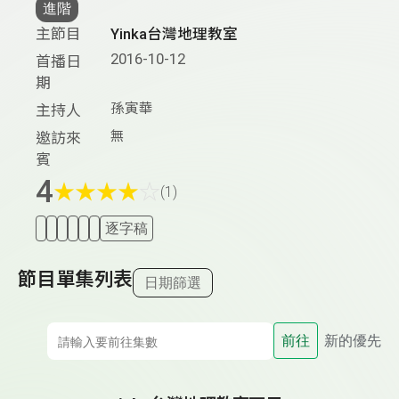
進階
主節目
Yinka台灣地理教室
2016-10-12
首播日
期
孫寅華
主持人
無
邀訪來
賓
4
★
★
★
★
☆
(1)
逐字稿
節目單集列表
日期篩選
前往
新的優先