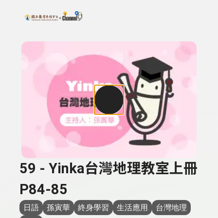
搜尋關鍵字：可輸入節目名稱、主持人或關鍵字
上方功能區塊
59 - Yinka台灣地理教室上冊
P84-85
日語
孫寅華
終身學習
生活應用
台灣地理