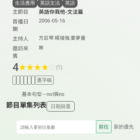
生活應用
英語文法
英語
主節目
英語你我他-文法篇
2006-05-16
首播日
期
方巨琴.楊理強.姜夢童
主持人
無
邀訪來
賓
4
★
★
★
★
☆
(1)
逐字稿
基本句型－not與no
節目單集列表
日期篩選
前往
新的優先