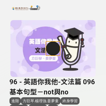
搜尋關鍵字：可輸入節目名稱、主持人或關鍵字
上方功能區塊
96 - 英語你我他-文法篇 096
基本句型－not與no
進階
方巨琴.楊理強.姜夢童
終身學習