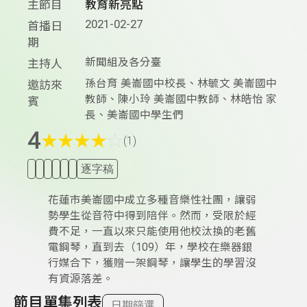
主節目
教育新亮點
2021-02-27
首播日
期
新聞組及各分臺
主持人
孫台育 美崙國中校長、林毓文 美崙國中
邀訪來
教師、陳小玲 美崙國中教師、林皓怡 家
賓
長、美崙國中學生們
4
★
★
★
★
☆
(1)
逐字稿
花蓮市美崙國中成立多種音樂性社團，讓弱
勢學生從音符中得到陪伴。然而，受限於經
費不足，一直以來只能使用他校汰換的老舊
電鋼琴，直到去（109）年，學校在樂器銀
行媒合下，獲贈一架鋼琴，讓學生的學習沒
有資源落差。
節目單集列表
日期篩選