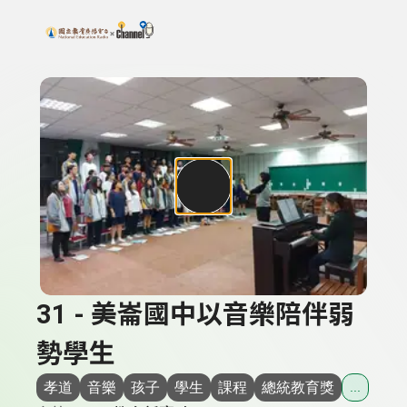
搜尋關鍵字：可輸入節目名稱、主持人或關鍵字
上方功能區塊
31 - 美崙國中以音樂陪伴弱
勢學生
孝道
音樂
孩子
學生
課程
總統教育獎
...